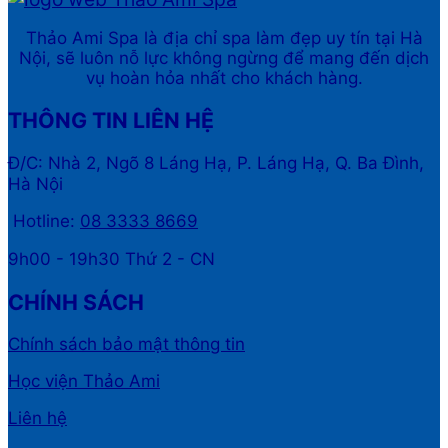
Thảo Ami Spa là địa chỉ spa làm đẹp uy tín tại Hà
Nội, sẽ luôn nỗ lực không ngừng để mang đến dịch
vụ hoàn hỏa nhất cho khách hàng.
THÔNG TIN LIÊN HỆ
Đ/C: Nhà 2, Ngõ 8 Láng Hạ, P. Láng Hạ, Q. Ba Đình,
Hà Nội
Hotline:
08 3333 8669
9h00 - 19h30 Thứ 2 - CN
CHÍNH SÁCH
Chính sách bảo mật thông tin
Học viện Thảo Ami
Liên hệ