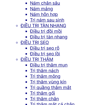
Nám chân sâu
Nám mảng
Nám hỗn hợp
Trị nám sau sinh
ĐIỀU TRỊ TÀN NHANG
Điều trị đồi mồi
Điều trị tàn nhang
ĐIỀU TRỊ SẸO
Điều trị sẹo rỗ
Điều trị sẹo lồi
ĐIỀU TRỊ THÂM
Điều trị thâm mụn
Trị thâm nách
Trị thâm mông
Trị thâm vùng kín
Trị quầng thâm mắt
Trị thâm gối
Trị thâm chân
Trị thâm mắt cá chân