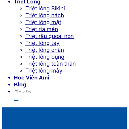
Triệt Lông
Triệt lông Bikini
Triệt lông nách
Triệt lông mặt
Triệt ria mép
Triệt râu quoai nón
Triệt lông tay
Triệt lông chân
Triệt lông bụng
Triệt lông toàn thân
Triệt lông mày
Học Viện Ami
Blog