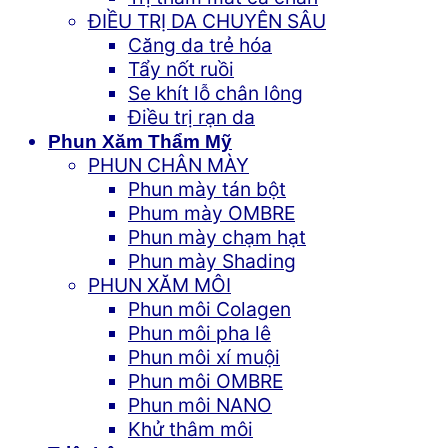
ĐIỀU TRỊ DA CHUYÊN SÂU
Căng da trẻ hóa
Tẩy nốt ruồi
Se khít lỗ chân lông
Điều trị rạn da
Phun Xăm Thẩm Mỹ
PHUN CHÂN MÀY
Phun mày tán bột
Phum mày OMBRE
Phun mày chạm hạt
Phun mày Shading
PHUN XĂM MÔI
Phun môi Colagen
Phun môi pha lê
Phun môi xí muội
Phun môi OMBRE
Phun môi NANO
Khử thâm môi