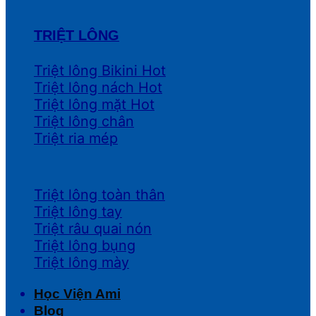
TRIỆT LÔNG
Triệt lông Bikini
Triệt lông nách
Triệt lông mặt
Triệt lông chân
Triệt ria mép
Triệt lông toàn thân
Triệt lông tay
Triệt râu quai nón
Triệt lông bụng
Triệt lông mày
Học Viện Ami
Blog