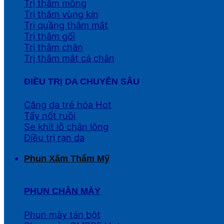
Trị thâm mông
Trị thâm vùng kín
Trị quầng thâm mắt
Trị thâm gối
Trị thâm chân
Trị thâm mắt cá chân
ĐIỀU TRỊ DA CHUYÊN SÂU
Căng da trẻ hóa
Tẩy nốt ruồi
Se khít lỗ chân lông
Điều trị rạn da
Phun Xăm Thẩm Mỹ
PHUN CHÂN MÀY
Phun mày tán bột