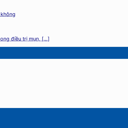
g điều trị mụn, [...]