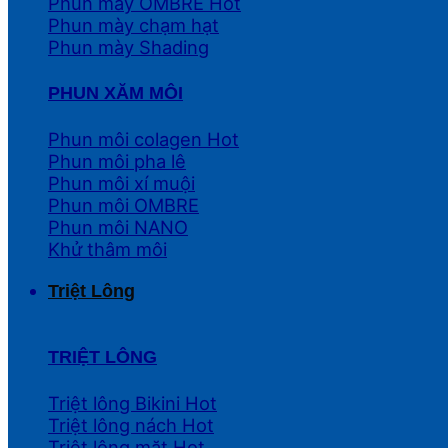
Phun mày OMBRE
Phun mày chạm hạt
Phun mày Shading
PHUN XĂM MÔI
Phun môi colagen
Phun môi pha lê
Phun môi xí muội
Phun môi OMBRE
Phun môi NANO
Khử thâm môi
Triệt Lông
TRIỆT LÔNG
Triệt lông Bikini
Triệt lông nách
Triệt lông mặt