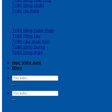
Triệt lông chân
Triệt ria mép
Triệt lông toàn thân
Triệt lông tay
Triệt râu quai nón
Triệt lông bụng
Triệt lông mày
Học Viện Ami
Blog