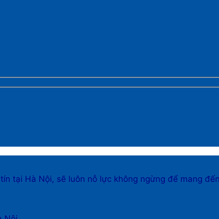
 tín tại Hà Nội, sẽ luôn nỗ lực không ngừng để mang đế
à Nội