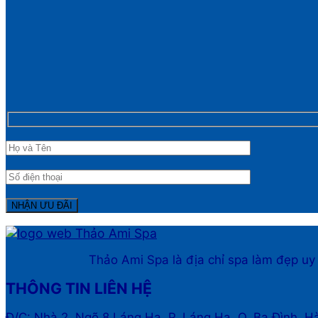
Thảo Ami Spa là địa chỉ spa làm đẹp uy
THÔNG TIN LIÊN HỆ
Đ/C: Nhà 2, Ngõ 8 Láng Hạ, P. Láng Hạ, Q. Ba Đình, H