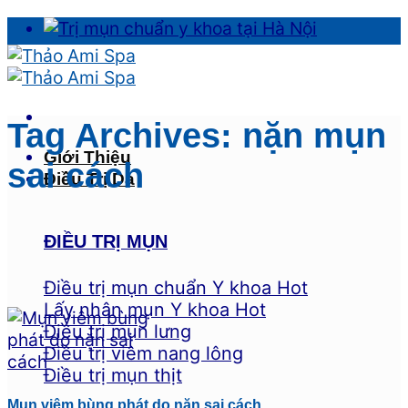
Skip
to
content
Tag Archives:
nặn mụn
Giới Thiệu
sai cách
Điều Trị Da
ĐIỀU TRỊ MỤN
Điều trị mụn chuẩn Y khoa
Lấy nhân mụn Y khoa
Điều trị mụn lưng
Điều trị viêm nang lông
Điều trị mụn thịt
Mụn viêm bùng phát do nặn sai cách