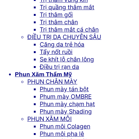
Trị quầng thâm mắt
Trị thâm gối
Trị thâm chân
Trị thâm mắt cá chân
ĐIỀU TRỊ DA CHUYÊN SÂU
Căng da trẻ hóa
Tẩy nốt ruồi
Se khít lỗ chân lông
Điều trị rạn da
Phun Xăm Thẩm Mỹ
PHUN CHÂN MÀY
Phun mày tán bột
Phum mày OMBRE
Phun mày chạm hạt
Phun mày Shading
PHUN XĂM MÔI
Phun môi Colagen
Phun môi pha lê