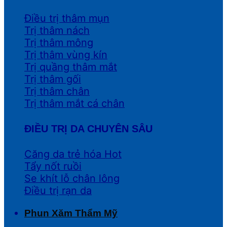
Điều trị thâm mụn
Trị thâm nách
Trị thâm mông
Trị thâm vùng kín
Trị quầng thâm mắt
Trị thâm gối
Trị thâm chân
Trị thâm mắt cá chân
ĐIỀU TRỊ DA CHUYÊN SÂU
Căng da trẻ hóa
Tẩy nốt ruồi
Se khít lỗ chân lông
Điều trị rạn da
Phun Xăm Thẩm Mỹ