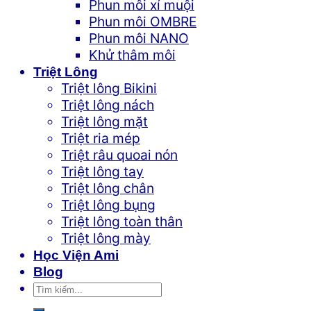
Phun môi xí muội
Phun môi OMBRE
Phun môi NANO
Khử thâm môi
Triệt Lông
Triệt lông Bikini
Triệt lông nách
Triệt lông mặt
Triệt ria mép
Triệt râu quoai nón
Triệt lông tay
Triệt lông chân
Triệt lông bụng
Triệt lông toàn thân
Triệt lông mày
Học Viện Ami
Blog