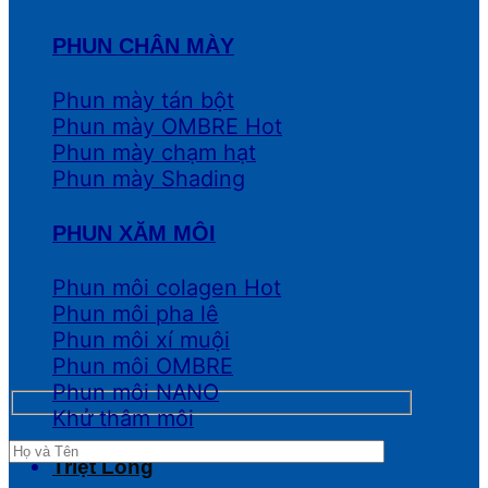
PHUN CHÂN MÀY
Phun mày tán bột
Phun mày OMBRE
Phun mày chạm hạt
Phun mày Shading
PHUN XĂM MÔI
Phun môi colagen
Phun môi pha lê
Phun môi xí muội
Phun môi OMBRE
Phun môi NANO
Khử thâm môi
Triệt Lông