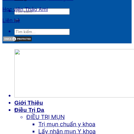
Học viện Thảo Ami
Liên hệ
Giới Thiệu
Điều Trị Da
ĐIỀU TRỊ MỤN
Trị mụn chuẩn y khoa
Lấy nhân mụn Y khoa