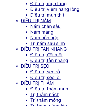
Điều trị mụn lưng
Điều trị viêm nang lông
Điều trị mụn thịt
ĐIỀU TRỊ NÁM
Nám chân sâu
Nám mảng
Nám hỗn hợp
Trị nám sau sinh
ĐIỀU TRỊ TÀN NHANG
Điều trị đồi mồi
Điều trị tàn nhang
ĐIỀU TRỊ SẸO
Điều trị sẹo rỗ
Điều trị sẹo lồi
ĐIỀU TRỊ THÂM
Điều trị thâm mụn
Trị thâm nách
Trị thâm mông
Trị thâm vùng kín