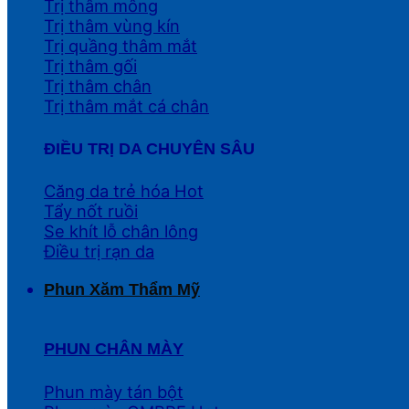
Trị thâm mông
Trị thâm vùng kín
Trị quầng thâm mắt
Trị thâm gối
Trị thâm chân
Trị thâm mắt cá chân
ĐIỀU TRỊ DA CHUYÊN SÂU
Căng da trẻ hóa
Tẩy nốt ruồi
Se khít lỗ chân lông
Điều trị rạn da
Phun Xăm Thẩm Mỹ
PHUN CHÂN MÀY
Phun mày tán bột