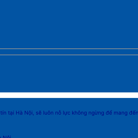
 tín tại Hà Nội, sẽ luôn nỗ lực không ngừng để mang đế
à Nội