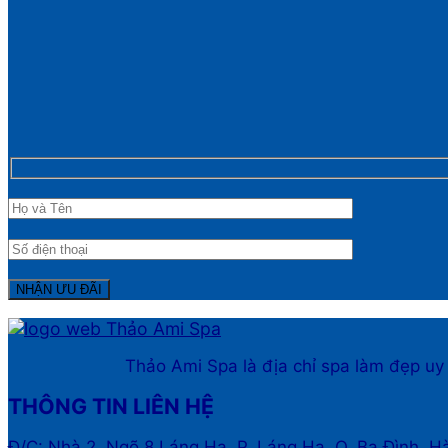
Thảo Ami Spa là địa chỉ spa làm đẹp uy
THÔNG TIN LIÊN HỆ
Đ/C: Nhà 2, Ngõ 8 Láng Hạ, P. Láng Hạ, Q. Ba Đình, H