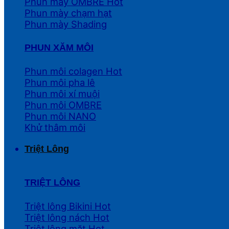
Phun mày OMBRE
Phun mày chạm hạt
Phun mày Shading
PHUN XĂM MÔI
Phun môi colagen
Phun môi pha lê
Phun môi xí muội
Phun môi OMBRE
Phun môi NANO
Khử thâm môi
Triệt Lông
TRIỆT LÔNG
Triệt lông Bikini
Triệt lông nách
Triệt lông mặt