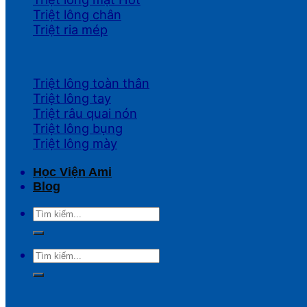
Triệt lông chân
Triệt ria mép
Triệt lông toàn thân
Triệt lông tay
Triệt râu quai nón
Triệt lông bụng
Triệt lông mày
Học Viện Ami
Blog