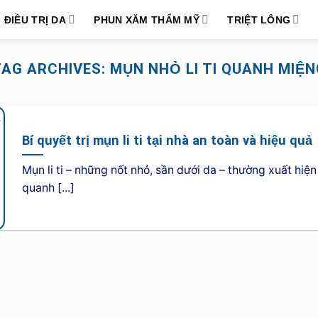
ĐIỀU TRỊ DA
PHUN XĂM THẨM MỸ
TRIỆT LÔNG
TAG ARCHIVES:
MỤN NHỎ LI TI QUANH MIỆ
Bí quyết trị mụn li ti tại nhà an toàn và hiệu quả
Mụn li ti – những nốt nhỏ, sần dưới da – thường xuất hiện
quanh [...]