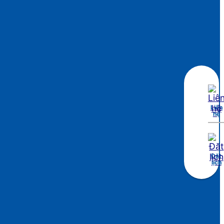
Liên
hệ
Đặt
lịch