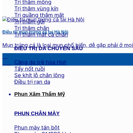
Trị thâm mông
Trị thâm vùng kín
Trị quầng thâm mắt
Trị thâm gối
Trị thâm chân
Điều trị mụn trứng cá tại Hà Nội
Trị thâm mắt cá chân
Mụn trứng cá là loại mụn phổ biến, dễ gặp phải ở mọi l
ĐIỀU TRỊ DA CHUYÊN SÂU
17
Căng da trẻ hóa
Th6
Tẩy nốt ruồi
Se khít lỗ chân lông
Điều trị rạn da
Phun Xăm Thẩm Mỹ
PHUN CHÂN MÀY
Phun mày tán bột