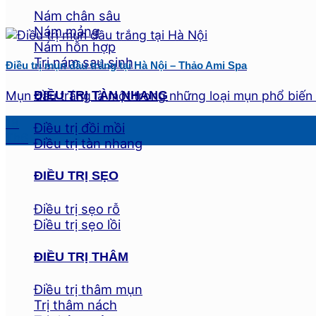
Nám chân sâu
Nám mảng
Nám hỗn hợp
Trị nám sau sinh
Điều trị mụn đầu trắng tại Hà Nội – Thảo Ami Spa
ĐIỀU TRỊ TÀN NHANG
Mụn đầu trắng là một trong những loại mụn phổ biến nh
18
Điều trị đồi mồi
Th6
Điều trị tàn nhang
ĐIỀU TRỊ SẸO
Điều trị sẹo rỗ
Điều trị sẹo lồi
ĐIỀU TRỊ THÂM
Điều trị thâm mụn
Trị thâm nách