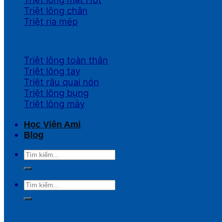
Triệt lông chân
Triệt ria mép
Triệt lông toàn thân
Triệt lông tay
Triệt râu quai nón
Triệt lông bụng
Triệt lông mày
Học Viện Ami
Blog