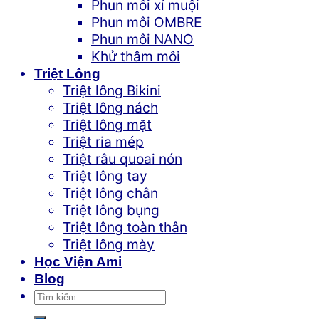
Phun môi xí muội
Phun môi OMBRE
Phun môi NANO
Khử thâm môi
Triệt Lông
Triệt lông Bikini
Triệt lông nách
Triệt lông mặt
Triệt ria mép
Triệt râu quoai nón
Triệt lông tay
Triệt lông chân
Triệt lông bụng
Triệt lông toàn thân
Triệt lông mày
Học Viện Ami
Blog