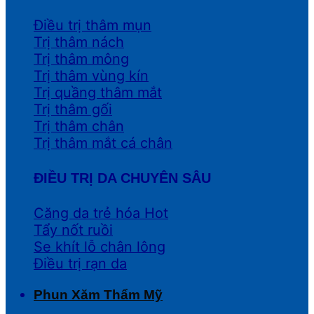
Điều trị thâm mụn
Trị thâm nách
Trị thâm mông
Trị thâm vùng kín
Trị quầng thâm mắt
Trị thâm gối
Trị thâm chân
Trị thâm mắt cá chân
ĐIỀU TRỊ DA CHUYÊN SÂU
Căng da trẻ hóa
Tẩy nốt ruồi
Se khít lỗ chân lông
Điều trị rạn da
Phun Xăm Thẩm Mỹ