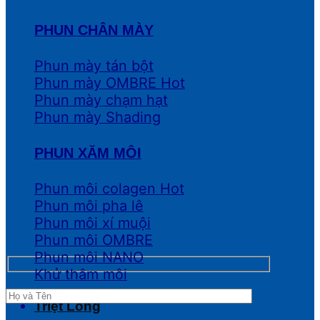
PHUN CHÂN MÀY
Phun mày tán bột
Phun mày OMBRE
Phun mày chạm hạt
Phun mày Shading
PHUN XĂM MÔI
Phun môi colagen
Phun môi pha lê
Phun môi xí muội
Phun môi OMBRE
Phun môi NANO
Khử thâm môi
Triệt Lông