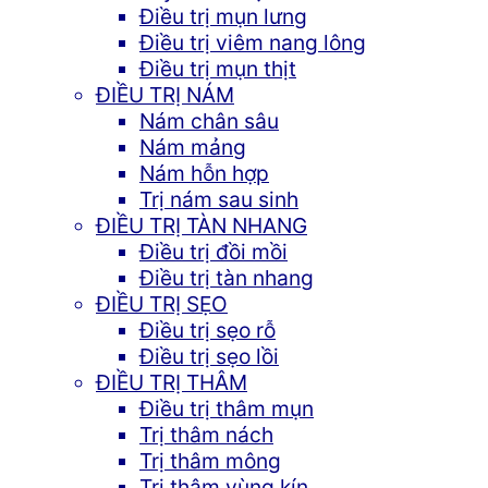
Điều trị mụn lưng
Điều trị viêm nang lông
Điều trị mụn thịt
ĐIỀU TRỊ NÁM
Nám chân sâu
Nám mảng
Nám hỗn hợp
Trị nám sau sinh
ĐIỀU TRỊ TÀN NHANG
Điều trị đồi mồi
Điều trị tàn nhang
ĐIỀU TRỊ SẸO
Điều trị sẹo rỗ
Điều trị sẹo lồi
ĐIỀU TRỊ THÂM
Điều trị thâm mụn
Trị thâm nách
Trị thâm mông
Trị thâm vùng kín