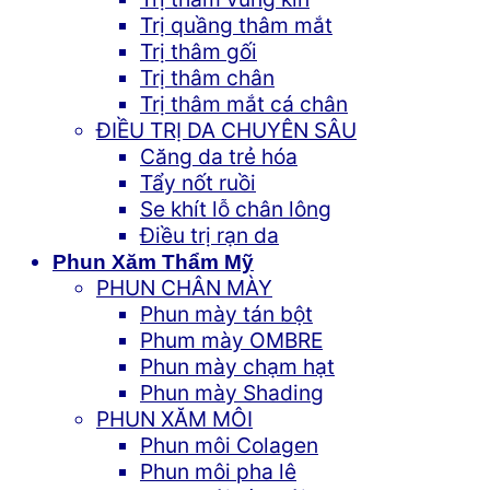
Trị quầng thâm mắt
Trị thâm gối
Trị thâm chân
Trị thâm mắt cá chân
ĐIỀU TRỊ DA CHUYÊN SÂU
Căng da trẻ hóa
Tẩy nốt ruồi
Se khít lỗ chân lông
Điều trị rạn da
Phun Xăm Thẩm Mỹ
PHUN CHÂN MÀY
Phun mày tán bột
Phum mày OMBRE
Phun mày chạm hạt
Phun mày Shading
PHUN XĂM MÔI
Phun môi Colagen
Phun môi pha lê