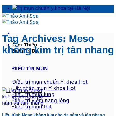
Skip
to
content
Tag Archives:
Meso
Giới Thiệu
không kim trị tàn nhang
Điều Trị Da
ĐIỀU TRỊ MỤN
Điều trị mụn chuẩn Y khoa
Lấy nhân mụn Y khoa
Điều trị mụn lưng
Điều trị viêm nang lông
Điều trị mụn thịt
Liệu trình Meso không kim cho da nám và tàn nhang