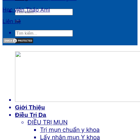
Học viện Thảo Ami
Liên hệ
Giới Thiệu
Điều Trị Da
ĐIỀU TRỊ MỤN
Trị mụn chuẩn y khoa
Lấy nhân mụn Y khoa