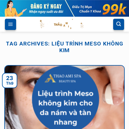
Skip
to
content
TAG ARCHIVES:
LIỆU TRÌNH MESO KHÔNG
KIM
23
Th9