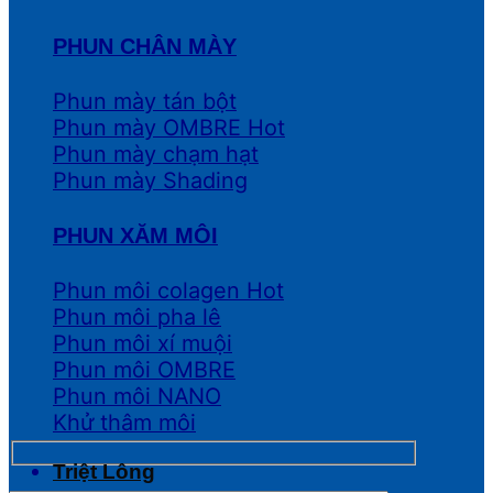
PHUN CHÂN MÀY
Phun mày tán bột
Phun mày OMBRE
Phun mày chạm hạt
Phun mày Shading
PHUN XĂM MÔI
Phun môi colagen
Phun môi pha lê
Phun môi xí muội
Phun môi OMBRE
Phun môi NANO
Khử thâm môi
Triệt Lông