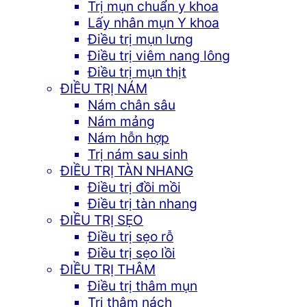
Trị mụn chuẩn y khoa
Lấy nhân mụn Y khoa
Điều trị mụn lưng
Điều trị viêm nang lông
Điều trị mụn thịt
ĐIỀU TRỊ NÁM
Nám chân sâu
Nám mảng
Nám hỗn hợp
Trị nám sau sinh
ĐIỀU TRỊ TÀN NHANG
Điều trị đồi mồi
Điều trị tàn nhang
ĐIỀU TRỊ SẸO
Điều trị sẹo rỗ
Điều trị sẹo lồi
ĐIỀU TRỊ THÂM
Điều trị thâm mụn
Trị thâm nách