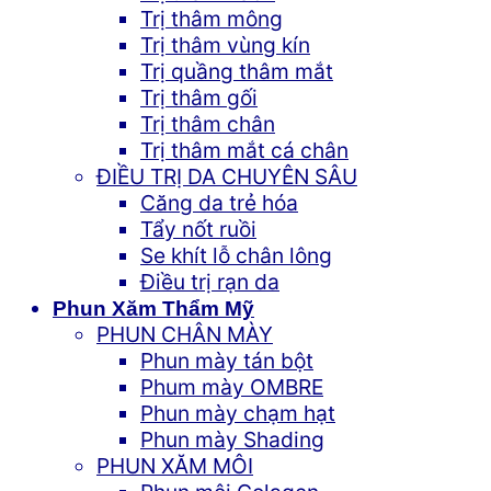
Trị thâm mông
Trị thâm vùng kín
Trị quầng thâm mắt
Trị thâm gối
Trị thâm chân
Trị thâm mắt cá chân
ĐIỀU TRỊ DA CHUYÊN SÂU
Căng da trẻ hóa
Tẩy nốt ruồi
Se khít lỗ chân lông
Điều trị rạn da
Phun Xăm Thẩm Mỹ
PHUN CHÂN MÀY
Phun mày tán bột
Phum mày OMBRE
Phun mày chạm hạt
Phun mày Shading
PHUN XĂM MÔI