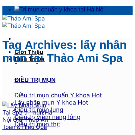
Skip
to
content
Tag Archives:
lấy nhân
Giới Thiệu
mụn tại Thảo Ami Spa
Điều Trị Da
ĐIỀU TRỊ MỤN
Điều trị mụn chuẩn Y khoa
Lấy nhân mụn Y khoa
Điều trị mụn lưng
Điều trị viêm nang lông
Điều trị mụn thịt