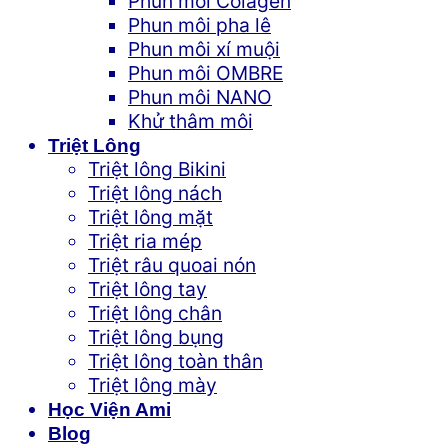
Phun môi Colagen
Phun môi pha lê
Phun môi xí muội
Phun môi OMBRE
Phun môi NANO
Khử thâm môi
Triệt Lông
Triệt lông Bikini
Triệt lông nách
Triệt lông mặt
Triệt ria mép
Triệt râu quoai nón
Triệt lông tay
Triệt lông chân
Triệt lông bụng
Triệt lông toàn thân
Triệt lông mày
Học Viện Ami
Blog