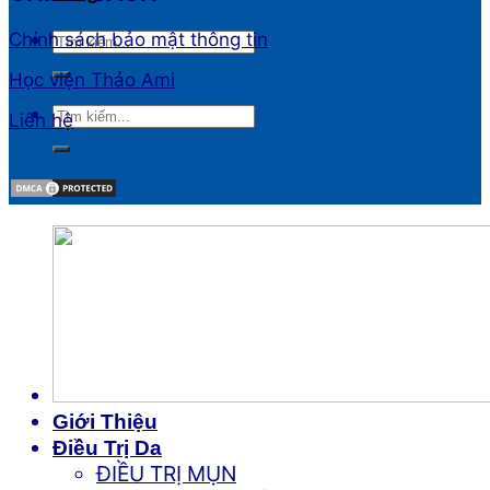
Chính sách bảo mật thông tin
Học viện Thảo Ami
Liên hệ
Giới Thiệu
Điều Trị Da
ĐIỀU TRỊ MỤN