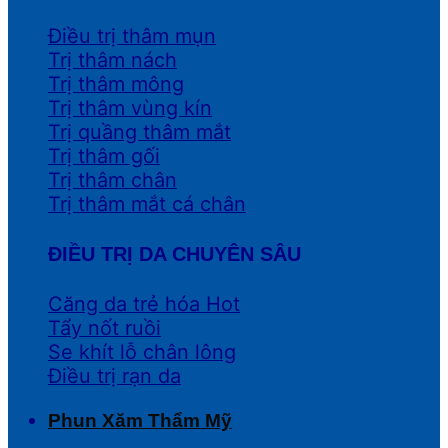
Điều trị thâm mụn
Trị thâm nách
Trị thâm mông
Trị thâm vùng kín
Trị quầng thâm mắt
Trị thâm gối
Trị thâm chân
Trị thâm mắt cá chân
ĐIỀU TRỊ DA CHUYÊN SÂU
Căng da trẻ hóa
Tẩy nốt ruồi
Se khít lỗ chân lông
Điều trị rạn da
Phun Xăm Thẩm Mỹ