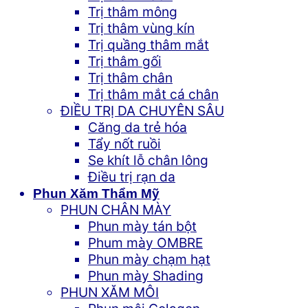
Trị thâm mông
Trị thâm vùng kín
Trị quầng thâm mắt
Trị thâm gối
Trị thâm chân
Trị thâm mắt cá chân
ĐIỀU TRỊ DA CHUYÊN SÂU
Căng da trẻ hóa
Tẩy nốt ruồi
Se khít lỗ chân lông
Điều trị rạn da
Phun Xăm Thẩm Mỹ
PHUN CHÂN MÀY
Phun mày tán bột
Phum mày OMBRE
Phun mày chạm hạt
Phun mày Shading
PHUN XĂM MÔI