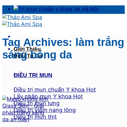
Skip
to
content
Tag Archives:
làm trắng
Giới Thiệu
sáng bóng da
Điều Trị Da
ĐIỀU TRỊ MỤN
Điều trị mụn chuẩn Y khoa
Lấy nhân mụn Y khoa
Điều trị mụn lưng
Điều trị viêm nang lông
Điều trị mụn thịt