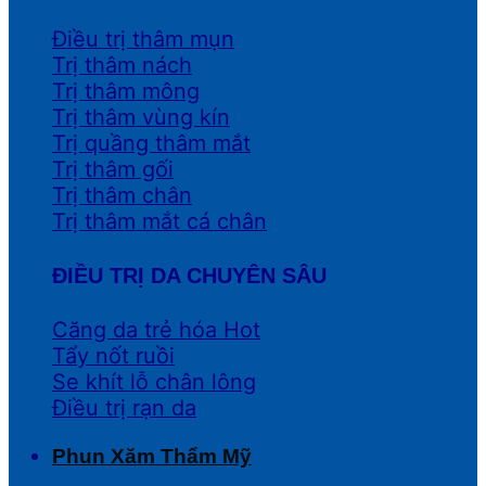
Điều trị thâm mụn
Trị thâm nách
Trị thâm mông
Trị thâm vùng kín
Trị quầng thâm mắt
Trị thâm gối
Trị thâm chân
Trị thâm mắt cá chân
ĐIỀU TRỊ DA CHUYÊN SÂU
Căng da trẻ hóa
Tẩy nốt ruồi
Se khít lỗ chân lông
Điều trị rạn da
Phun Xăm Thẩm Mỹ