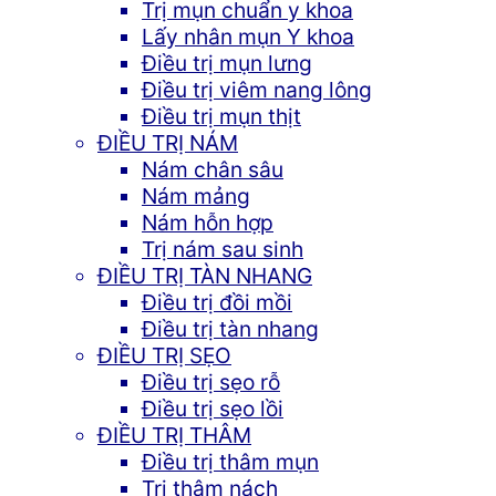
Trị mụn chuẩn y khoa
Lấy nhân mụn Y khoa
Điều trị mụn lưng
Điều trị viêm nang lông
Điều trị mụn thịt
ĐIỀU TRỊ NÁM
Nám chân sâu
Nám mảng
Nám hỗn hợp
Trị nám sau sinh
ĐIỀU TRỊ TÀN NHANG
Điều trị đồi mồi
Điều trị tàn nhang
ĐIỀU TRỊ SẸO
Điều trị sẹo rỗ
Điều trị sẹo lồi
ĐIỀU TRỊ THÂM
Điều trị thâm mụn
Trị thâm nách