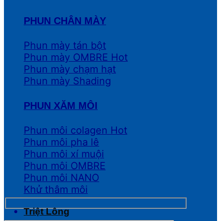
PHUN CHÂN MÀY
Phun mày tán bột
Phun mày OMBRE
Phun mày chạm hạt
Phun mày Shading
PHUN XĂM MÔI
Phun môi colagen
Phun môi pha lê
Phun môi xí muội
Phun môi OMBRE
Phun môi NANO
Khử thâm môi
Triệt Lông