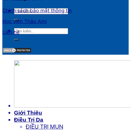
Chính sách bảo mật thông tin
Học viện Thảo Ami
Liên hệ
Giới Thiệu
Điều Trị Da
ĐIỀU TRỊ MỤN