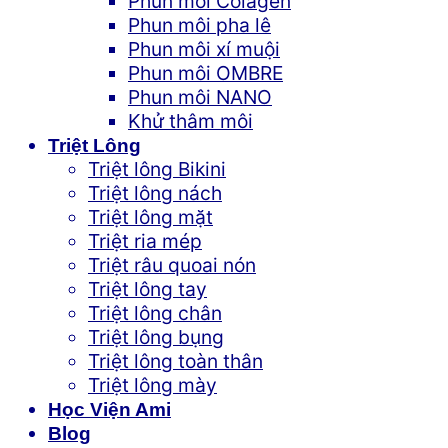
Phun môi Colagen
Phun môi pha lê
Phun môi xí muội
Phun môi OMBRE
Phun môi NANO
Khử thâm môi
Triệt Lông
Triệt lông Bikini
Triệt lông nách
Triệt lông mặt
Triệt ria mép
Triệt râu quoai nón
Triệt lông tay
Triệt lông chân
Triệt lông bụng
Triệt lông toàn thân
Triệt lông mày
Học Viện Ami
Blog