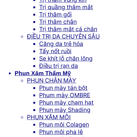
Trị quầng thâm mắt
Trị thâm gối
Trị thâm chân
Trị thâm mắt cá chân
ĐIỀU TRỊ DA CHUYÊN SÂU
Căng da trẻ hóa
Tẩy nốt ruồi
Se khít lỗ chân lông
Điều trị rạn da
Phun Xăm Thẩm Mỹ
PHUN CHÂN MÀY
Phun mày tán bột
Phum mày OMBRE
Phun mày chạm hạt
Phun mày Shading
PHUN XĂM MÔI
Phun môi Colagen
Phun môi pha lê