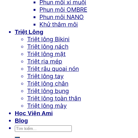
Phun môi xí muội
Phun môi OMBRE
Phun môi NANO
Khử thâm môi
Triệt Lông
Triệt lông Bikini
Triệt lông nách
Triệt lông mặt
Triệt ria mép
Triệt râu quoai nón
Triệt lông tay
Triệt lông chân
Triệt lông bụng
Triệt lông toàn thân
Triệt lông mày
Học Viện Ami
Blog