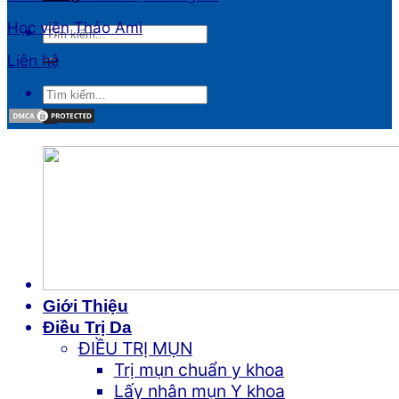
Học viện Thảo Ami
Liên hệ
Giới Thiệu
Điều Trị Da
ĐIỀU TRỊ MỤN
Trị mụn chuẩn y khoa
Lấy nhân mụn Y khoa