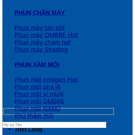
PHUN CHÂN MÀY
Phun mày tán bột
Phun mày OMBRE
Phun mày chạm hạt
Phun mày Shading
PHUN XĂM MÔI
Phun môi colagen
Phun môi pha lê
Phun môi xí muội
Phun môi OMBRE
Phun môi NANO
Khử thâm môi
Triệt Lông