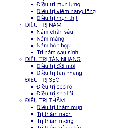
Điều trị mụn lưng
Điều trị viêm nang lông
Điều trị mụn thịt
ĐIỀU TRỊ NÁM
Nám chân sâu
Nám mảng
Nám hỗn hợp
Trị nám sau sinh
ĐIỀU TRỊ TÀN NHANG
Điều trị đồi mồi
Điều trị tàn nhang
ĐIỀU TRỊ SẸO
Điều trị sẹo rỗ
Điều trị sẹo lồi
ĐIỀU TRỊ THÂM
Điều trị thâm mụn
Trị thâm nách
Trị thâm mông
Trị thâm vùng kín