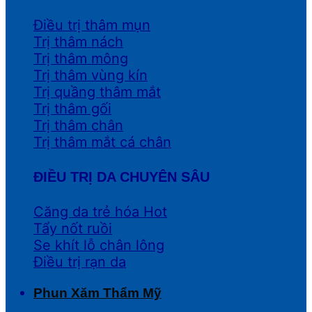
Điều trị thâm mụn
Trị thâm nách
Trị thâm mông
Trị thâm vùng kín
Trị quầng thâm mắt
Trị thâm gối
Trị thâm chân
Trị thâm mắt cá chân
ĐIỀU TRỊ DA CHUYÊN SÂU
Căng da trẻ hóa
Tẩy nốt ruồi
Se khít lỗ chân lông
Điều trị rạn da
Phun Xăm Thẩm Mỹ