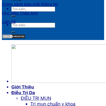
Chính sách bảo mật thông tin
Học viện Thảo Ami
Liên hệ
Giới Thiệu
Điều Trị Da
ĐIỀU TRỊ MỤN
Trị mụn chuẩn y khoa