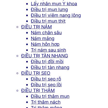
Lấy nhân mụn Y khoa
Điều trị mụn lưng
Điều trị viêm nang lông
Điều trị mụn thịt
ĐIỀU TRỊ NÁM
Nám chân sâu
Nám mảng
Nám hỗn hợp
Trị nám sau sinh
ĐIỀU TRỊ TÀN NHANG
Điều trị đồi mồi
Điều trị tàn nhang
ĐIỀU TRỊ SẸO
Điều trị sẹo rỗ
Điều trị sẹo lồi
ĐIỀU TRỊ THÂM
Điều trị thâm mụn
Trị thâm nách
Trị thâm mông