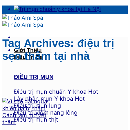
Skip
to
content
Tag Archives:
điệu trị
Giới Thiệu
sẹo thâm tại nhà
Điều Trị Da
ĐIỀU TRỊ MỤN
Điều trị mụn chuẩn Y khoa
Lấy nhân mụn Y khoa
Điều trị mụn lưng
Điều trị viêm nang lông
Điều trị mụn thịt