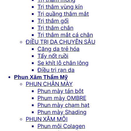
Trị thâm vùng kín
Trị quầng thâm mắt
Trị thâm gối
Trị thâm chân
Trị thâm mắt cá chân
ĐIỀU TRỊ DA CHUYÊN SÂU
Căng da trẻ hóa
Tẩy nốt ruồi
Se khít lỗ chân lông
Điều trị rạn da
Phun Xăm Thẩm Mỹ
PHUN CHÂN MÀY
Phun mày tán bột
Phum mày OMBRE
Phun mày chạm hạt
Phun mày Shading
PHUN XĂM MÔI
Phun môi Colagen