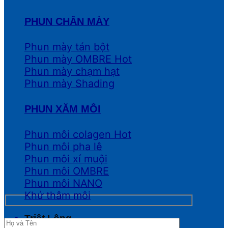
PHUN CHÂN MÀY
Phun mày tán bột
Phun mày OMBRE
Phun mày chạm hạt
Phun mày Shading
PHUN XĂM MÔI
Phun môi colagen
Phun môi pha lê
Phun môi xí muội
Phun môi OMBRE
Phun môi NANO
Khử thâm môi
Triệt Lông