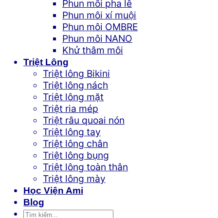
Phun môi pha lê
Phun môi xí muội
Phun môi OMBRE
Phun môi NANO
Khử thâm môi
Triệt Lông
Triệt lông Bikini
Triệt lông nách
Triệt lông mặt
Triệt ria mép
Triệt râu quoai nón
Triệt lông tay
Triệt lông chân
Triệt lông bụng
Triệt lông toàn thân
Triệt lông mày
Học Viện Ami
Blog