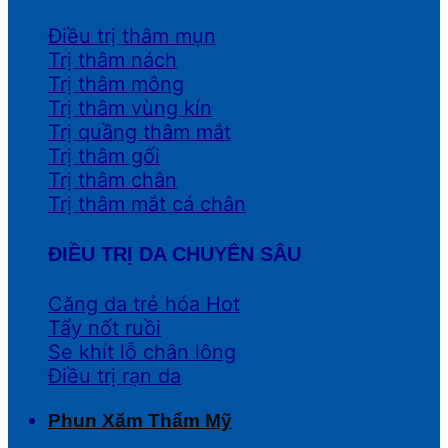
Điều trị thâm mụn
Trị thâm nách
Trị thâm mông
Trị thâm vùng kín
Trị quầng thâm mắt
Trị thâm gối
Trị thâm chân
Trị thâm mắt cá chân
ĐIỀU TRỊ DA CHUYÊN SÂU
Căng da trẻ hóa
Tẩy nốt ruồi
Se khít lỗ chân lông
Điều trị rạn da
Phun Xăm Thẩm Mỹ