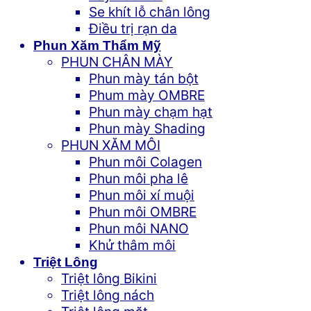
Se khít lỗ chân lông
Điều trị rạn da
Phun Xăm Thẩm Mỹ
PHUN CHÂN MÀY
Phun mày tán bột
Phum mày OMBRE
Phun mày chạm hạt
Phun mày Shading
PHUN XĂM MÔI
Phun môi Colagen
Phun môi pha lê
Phun môi xí muội
Phun môi OMBRE
Phun môi NANO
Khử thâm môi
Triệt Lông
Triệt lông Bikini
Triệt lông nách