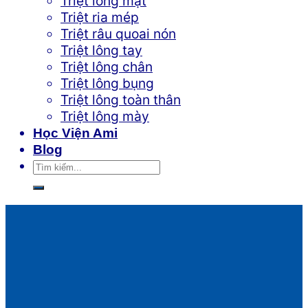
Triệt lông mặt
Triệt ria mép
Triệt râu quoai nón
Triệt lông tay
Triệt lông chân
Triệt lông bụng
Triệt lông toàn thân
Triệt lông mày
Học Viện Ami
Blog