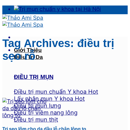
Skip
to
content
Tag Archives:
điều trị
Giới Thiệu
sẹo rỗ
Điều Trị Da
ĐIỀU TRỊ MỤN
Điều trị mụn chuẩn Y khoa
Lấy nhân mụn Y khoa
Điều trị mụn lưng
Điều trị viêm nang lông
Điều trị mụn thịt
Trị sẹo lõm cho da dầu lỗ chân lông to