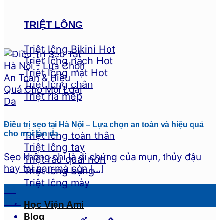
TRIỆT LÔNG
Triệt lông Bikini
Triệt lông nách
Triệt lông mặt
Triệt lông chân
Triệt ria mép
Điều trị sẹo tại Hà Nội – Lựa chọn an toàn và hiệu quả
cho mọi làn da
Triệt lông toàn thân
Triệt lông tay
Sẹo không chỉ là di chứng của mụn, thủy đậu
Triệt râu quai nón
hay tai nạn mà còn [...]
Triệt lông bụng
Triệt lông mày
04
Th7
Học Viện Ami
Blog