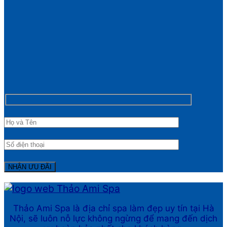
Thảo Ami Spa là địa chỉ spa làm đẹp uy tín tại Hà
Nội, sẽ luôn nỗ lực không ngừng để mang đến dịch