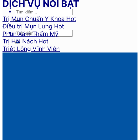
DỊCH VỤ NỔI BẬT
Trị Mụn Chuẩn Y Khoa
Điều trị Mụn Lưng
Phun Xăm Thẩm Mỹ
Trị Hôi Nách
Triệt Lông Vĩnh Viễn