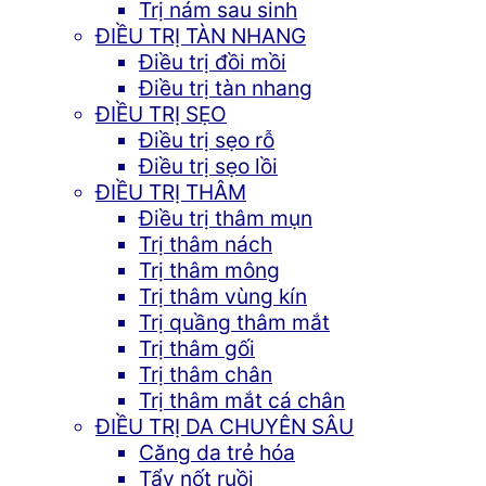
Trị nám sau sinh
ĐIỀU TRỊ TÀN NHANG
Điều trị đồi mồi
Điều trị tàn nhang
ĐIỀU TRỊ SẸO
Điều trị sẹo rỗ
Điều trị sẹo lồi
ĐIỀU TRỊ THÂM
Điều trị thâm mụn
Trị thâm nách
Trị thâm mông
Trị thâm vùng kín
Trị quầng thâm mắt
Trị thâm gối
Trị thâm chân
Trị thâm mắt cá chân
ĐIỀU TRỊ DA CHUYÊN SÂU
Căng da trẻ hóa
Tẩy nốt ruồi