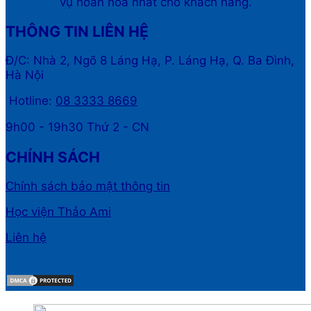
vụ hoàn hỏa nhất cho khách hàng.
THÔNG TIN LIÊN HỆ
Đ/C: Nhà 2, Ngõ 8 Láng Hạ, P. Láng Hạ, Q. Ba Đình,
Hà Nội
Hotline:
08 3333 8669
9h00 - 19h30 Thứ 2 - CN
CHÍNH SÁCH
Chính sách bảo mật thông tin
Học viện Thảo Ami
Liên hệ