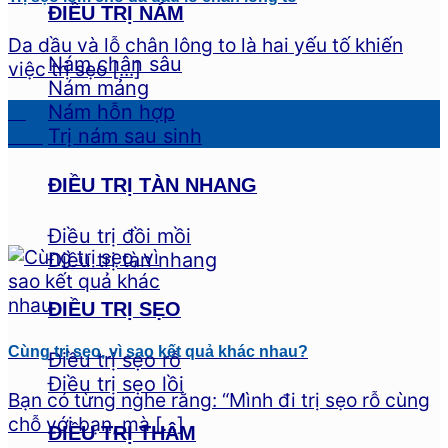
ĐIỀU TRỊ NÁM
Da dầu và lỗ chân lông to là hai yếu tố khiến
Nám chân sâu
việc trị sẹo [...]
Nám mảng
Nám hỗn hợp
11
Trị nám sau sinh
Th9
ĐIỀU TRỊ TÀN NHANG
Điều trị đồi mồi
Điều trị tàn nhang
ĐIỀU TRỊ SẸO
Cùng trị sẹo, vì sao kết quả khác nhau?
Điều trị sẹo rỗ
Điều trị sẹo lồi
Bạn có từng nghe rằng: “Mình đi trị sẹo rỗ cùng
chỗ với bạn, mà [...]
ĐIỀU TRỊ THÂM