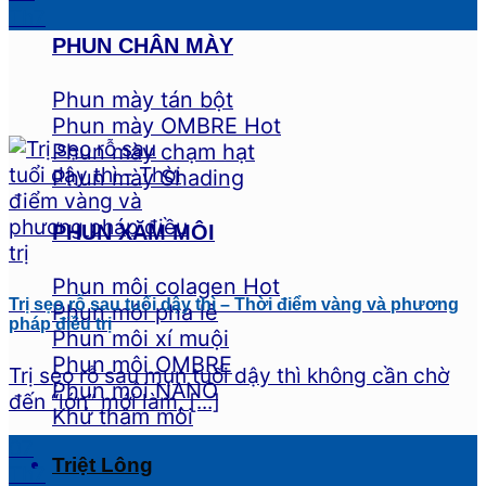
Th7
PHUN CHÂN MÀY
Phun mày tán bột
Phun mày OMBRE
Phun mày chạm hạt
Phun mày Shading
PHUN XĂM MÔI
Phun môi colagen
Trị sẹo rỗ sau tuổi dậy thì – Thời điểm vàng và phương
Phun môi pha lê
pháp điều trị
Phun môi xí muội
Phun môi OMBRE
Trị sẹo rỗ sau mụn tuổi dậy thì không cần chờ
Phun môi NANO
đến “lớn” mới làm, [...]
Khử thâm môi
07
Triệt Lông
Th7