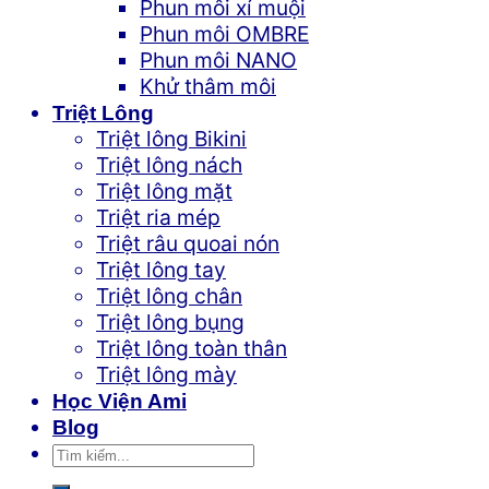
Phun môi xí muội
Phun môi OMBRE
Phun môi NANO
Khử thâm môi
Triệt Lông
Triệt lông Bikini
Triệt lông nách
Triệt lông mặt
Triệt ria mép
Triệt râu quoai nón
Triệt lông tay
Triệt lông chân
Triệt lông bụng
Triệt lông toàn thân
Triệt lông mày
Học Viện Ami
Blog