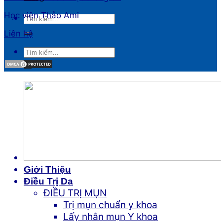
Học viện Thảo Ami
Liên hệ
Giới Thiệu
Điều Trị Da
ĐIỀU TRỊ MỤN
Trị mụn chuẩn y khoa
Lấy nhân mụn Y khoa