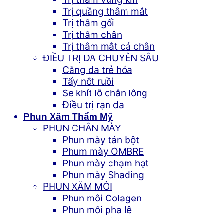
Trị quầng thâm mắt
Trị thâm gối
Trị thâm chân
Trị thâm mắt cá chân
ĐIỀU TRỊ DA CHUYÊN SÂU
Căng da trẻ hóa
Tẩy nốt ruồi
Se khít lỗ chân lông
Điều trị rạn da
Phun Xăm Thẩm Mỹ
PHUN CHÂN MÀY
Phun mày tán bột
Phum mày OMBRE
Phun mày chạm hạt
Phun mày Shading
PHUN XĂM MÔI
Phun môi Colagen
Phun môi pha lê