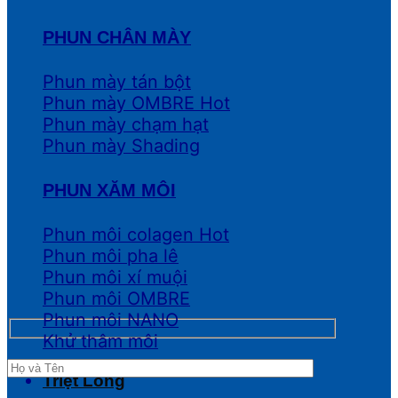
PHUN CHÂN MÀY
Phun mày tán bột
Phun mày OMBRE
Phun mày chạm hạt
Phun mày Shading
PHUN XĂM MÔI
Phun môi colagen
Phun môi pha lê
Phun môi xí muội
Phun môi OMBRE
Phun môi NANO
Khử thâm môi
Triệt Lông