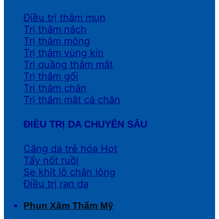
Điều trị thâm mụn
Trị thâm nách
Trị thâm mông
Trị thâm vùng kín
Trị quầng thâm mắt
Trị thâm gối
Trị thâm chân
Trị thâm mắt cá chân
ĐIỀU TRỊ DA CHUYÊN SÂU
Căng da trẻ hóa
Tẩy nốt ruồi
Se khít lỗ chân lông
Điều trị rạn da
Phun Xăm Thẩm Mỹ