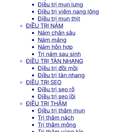
Điều trị mụn lưng
Điều trị viêm nang lông
Điều trị mụn thịt
ĐIỀU TRỊ NÁM
Nám chân sâu
Nám mảng
Nám hỗn hợp
Trị nám sau sinh
ĐIỀU TRỊ TÀN NHANG
Điều trị đồi mồi
Điều trị tàn nhang
ĐIỀU TRỊ SẸO
Điều trị sẹo rỗ
Điều trị sẹo lồi
ĐIỀU TRỊ THÂM
Điều trị thâm mụn
Trị thâm nách
Trị thâm mông
Trị thâm vùng kín