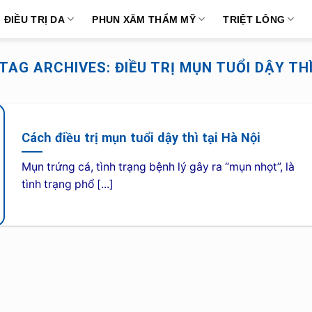
ĐIỀU TRỊ DA
PHUN XĂM THẨM MỸ
TRIỆT LÔNG
TAG ARCHIVES:
ĐIỀU TRỊ MỤN TUỔI DẬY TH
Cách điều trị mụn tuổi dậy thì tại Hà Nội
Mụn trứng cá, tình trạng bệnh lý gây ra “mụn nhọt”, là
tình trạng phổ [...]