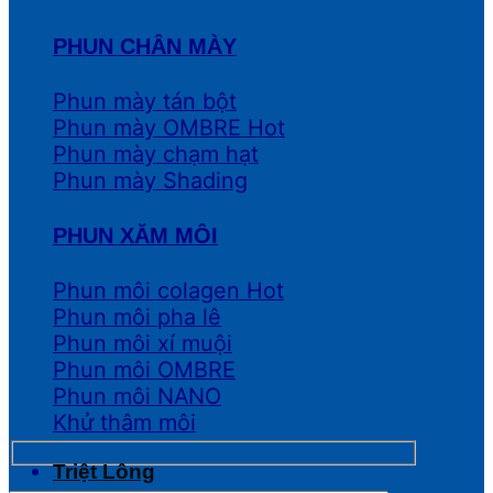
PHUN CHÂN MÀY
Phun mày tán bột
Phun mày OMBRE
Phun mày chạm hạt
Phun mày Shading
PHUN XĂM MÔI
Phun môi colagen
Phun môi pha lê
Phun môi xí muội
Phun môi OMBRE
Phun môi NANO
Khử thâm môi
Triệt Lông