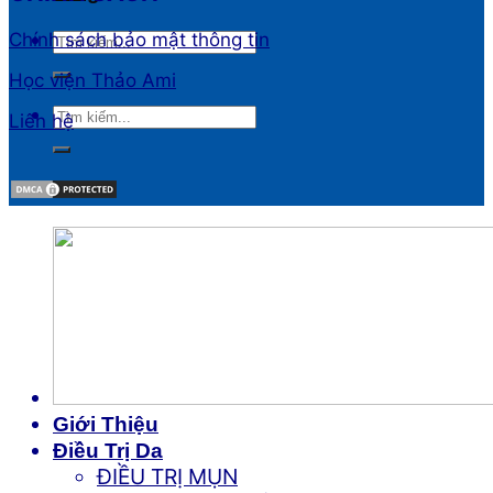
Chính sách bảo mật thông tin
Học viện Thảo Ami
Liên hệ
Giới Thiệu
Điều Trị Da
ĐIỀU TRỊ MỤN