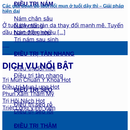
ĐIỀU TRỊ NÁM
Các giai đoạn độ tuổi nổi mụn ở tuổi dậy thì – Giải pháp
hiện đại
Nám chân sâu
Ở tuổi dậy thì, làn da thay đổi mạnh mẽ. Tuyến
Nám mảng
dầu hoạt động nhiều [...]
Nám hỗn hợp
Trị nám sau sinh
23
Th8
ĐIỀU TRỊ TÀN NHANG
DỊCH VỤ NỔI BẬT
Điều trị đồi mồi
Điều trị tàn nhang
Trị Mụn Chuẩn Y Khoa
Điều trị Mụn Lưng
ĐIỀU TRỊ SẸO
Phun Xăm Thẩm Mỹ
Trị Hôi Nách
Điều trị sẹo rỗ
Triệt Lông Vĩnh Viễn
Điều trị sẹo lồi
ĐIỀU TRỊ THÂM