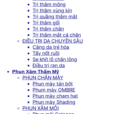
Trị thâm mông
Trị thâm vùng kín
Trị quầng thâm mắt
Trị thâm gối
Trị thâm chân
Trị thâm mắt cá chân
ĐIỀU TRỊ DA CHUYÊN SÂU
Căng da trẻ hóa
Tẩy nốt ruồi
Se khít lỗ chân lông
Điều trị rạn da
Phun Xăm Thẩm Mỹ
PHUN CHÂN MÀY
Phun mày tán bột
Phum mày OMBRE
Phun mày chạm hạt
Phun mày Shading
PHUN XĂM MÔI