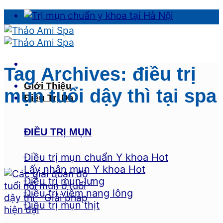
Skip
to
content
Tag Archives:
điều trị
Giới Thiệu
mụn tuổi dậy thì tại spa
Điều Trị Da
ĐIỀU TRỊ MỤN
Điều trị mụn chuẩn Y khoa
Lấy nhân mụn Y khoa
Điều trị mụn lưng
Điều trị viêm nang lông
Điều trị mụn thịt