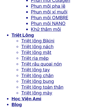
Phun môi Colagen
Phun môi pha lê
Phun môi xí muội
Phun môi OMBRE
Phun môi NANO
Khử thâm môi
Triệt Lông
Triệt lông Bikini
Triệt lông nách
Triệt lông mặt
Triệt ria mép
Triệt râu quoai nón
Triệt lông tay
Triệt lông chân
Triệt lông bụng
Triệt lông toàn thân
Triệt lông mày
Học Viện Ami
Blog