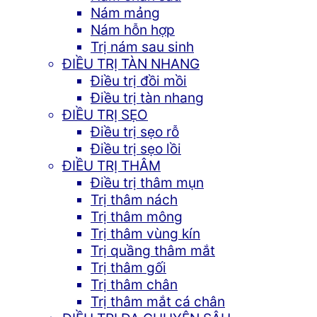
Nám mảng
Nám hỗn hợp
Trị nám sau sinh
ĐIỀU TRỊ TÀN NHANG
Điều trị đồi mồi
Điều trị tàn nhang
ĐIỀU TRỊ SẸO
Điều trị sẹo rỗ
Điều trị sẹo lồi
ĐIỀU TRỊ THÂM
Điều trị thâm mụn
Trị thâm nách
Trị thâm mông
Trị thâm vùng kín
Trị quầng thâm mắt
Trị thâm gối
Trị thâm chân
Trị thâm mắt cá chân