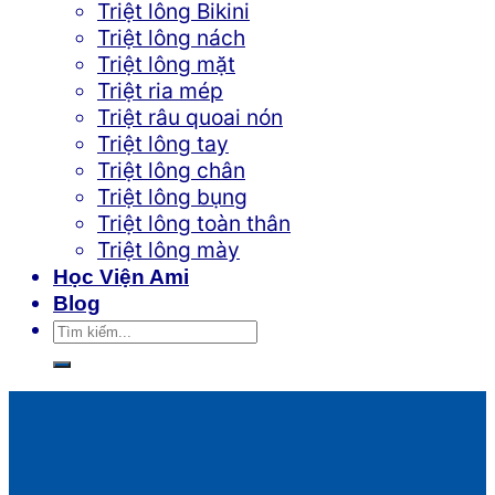
Triệt lông Bikini
Triệt lông nách
Triệt lông mặt
Triệt ria mép
Triệt râu quoai nón
Triệt lông tay
Triệt lông chân
Triệt lông bụng
Triệt lông toàn thân
Triệt lông mày
Học Viện Ami
Blog