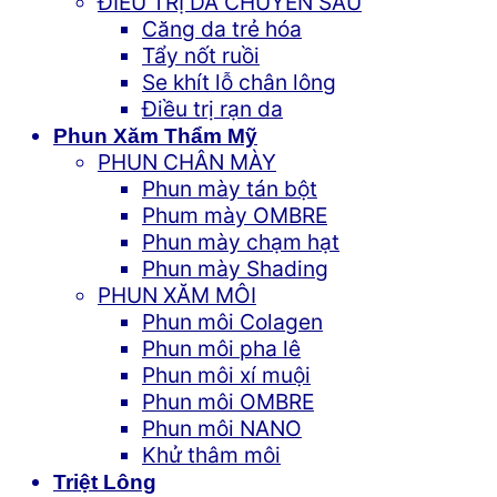
ĐIỀU TRỊ DA CHUYÊN SÂU
Căng da trẻ hóa
Tẩy nốt ruồi
Se khít lỗ chân lông
Điều trị rạn da
Phun Xăm Thẩm Mỹ
PHUN CHÂN MÀY
Phun mày tán bột
Phum mày OMBRE
Phun mày chạm hạt
Phun mày Shading
PHUN XĂM MÔI
Phun môi Colagen
Phun môi pha lê
Phun môi xí muội
Phun môi OMBRE
Phun môi NANO
Khử thâm môi
Triệt Lông