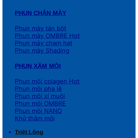
PHUN CHÂN MÀY
Phun mày tán bột
Phun mày OMBRE
Phun mày chạm hạt
Phun mày Shading
PHUN XĂM MÔI
Phun môi colagen
Phun môi pha lê
Phun môi xí muội
Phun môi OMBRE
Phun môi NANO
Khử thâm môi
Triệt Lông