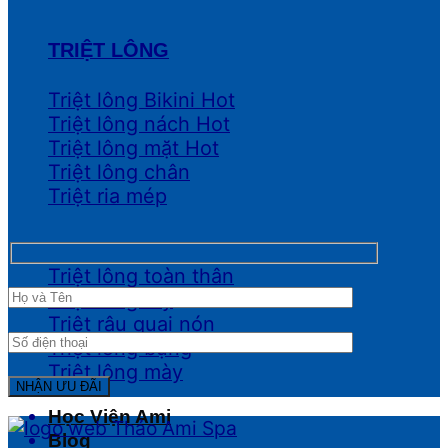
TRIỆT LÔNG
Triệt lông Bikini
Triệt lông nách
Triệt lông mặt
Triệt lông chân
Triệt ria mép
Triệt lông toàn thân
Triệt lông tay
Triệt râu quai nón
Triệt lông bụng
Triệt lông mày
Học Viện Ami
Blog