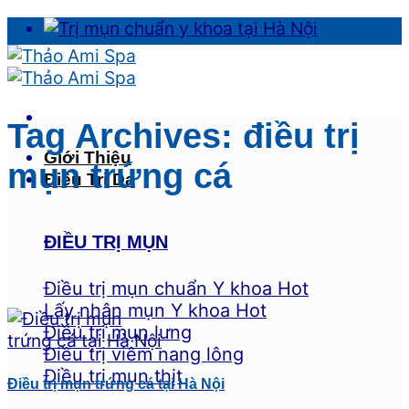
Skip
to
content
Tag Archives:
điều trị
Giới Thiệu
mụn trứng cá
Điều Trị Da
ĐIỀU TRỊ MỤN
Điều trị mụn chuẩn Y khoa
Lấy nhân mụn Y khoa
Điều trị mụn lưng
Điều trị viêm nang lông
Điều trị mụn thịt
Điều trị mụn trứng cá tại Hà Nội