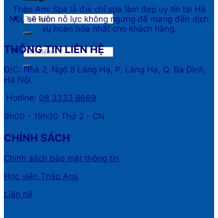
Thảo Ami Spa là địa chỉ spa làm đẹp uy tín tại Hà
Nội, sẽ luôn nỗ lực không ngừng để mang đến dịch
vụ hoàn hỏa nhất cho khách hàng.
THÔNG TIN LIÊN HỆ
Đ/C: Nhà 2, Ngõ 8 Láng Hạ, P. Láng Hạ, Q. Ba Đình,
Hà Nội
Hotline:
08 3333 8669
9h00 - 19h30 Thứ 2 - CN
CHÍNH SÁCH
Chính sách bảo mật thông tin
Học viện Thảo Ami
Liên hệ