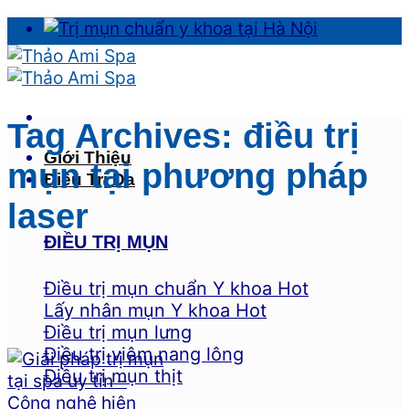
Skip
to
content
Tag Archives:
điều trị
Giới Thiệu
mụn tại phương pháp
Điều Trị Da
laser
ĐIỀU TRỊ MỤN
Điều trị mụn chuẩn Y khoa
Lấy nhân mụn Y khoa
Điều trị mụn lưng
Điều trị viêm nang lông
Điều trị mụn thịt