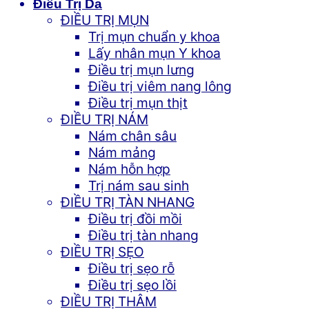
Điều Trị Da
ĐIỀU TRỊ MỤN
Trị mụn chuẩn y khoa
Lấy nhân mụn Y khoa
Điều trị mụn lưng
Điều trị viêm nang lông
Điều trị mụn thịt
ĐIỀU TRỊ NÁM
Nám chân sâu
Nám mảng
Nám hỗn hợp
Trị nám sau sinh
ĐIỀU TRỊ TÀN NHANG
Điều trị đồi mồi
Điều trị tàn nhang
ĐIỀU TRỊ SẸO
Điều trị sẹo rỗ
Điều trị sẹo lồi
ĐIỀU TRỊ THÂM