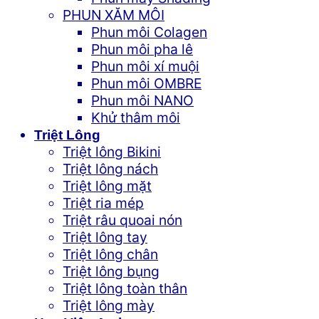
PHUN XĂM MÔI
Phun môi Colagen
Phun môi pha lê
Phun môi xí muội
Phun môi OMBRE
Phun môi NANO
Khử thâm môi
Triệt Lông
Triệt lông Bikini
Triệt lông nách
Triệt lông mặt
Triệt ria mép
Triệt râu quoai nón
Triệt lông tay
Triệt lông chân
Triệt lông bụng
Triệt lông toàn thân
Triệt lông mày