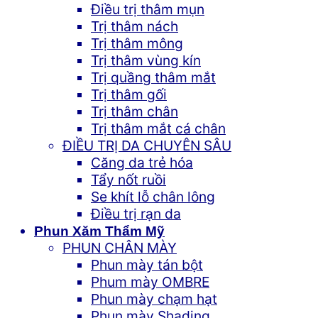
Điều trị thâm mụn
Trị thâm nách
Trị thâm mông
Trị thâm vùng kín
Trị quầng thâm mắt
Trị thâm gối
Trị thâm chân
Trị thâm mắt cá chân
ĐIỀU TRỊ DA CHUYÊN SÂU
Căng da trẻ hóa
Tẩy nốt ruồi
Se khít lỗ chân lông
Điều trị rạn da
Phun Xăm Thẩm Mỹ
PHUN CHÂN MÀY
Phun mày tán bột
Phum mày OMBRE
Phun mày chạm hạt
Phun mày Shading