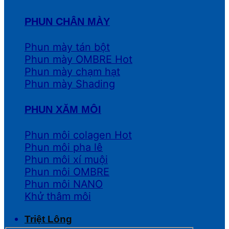
PHUN CHÂN MÀY
Phun mày tán bột
Phun mày OMBRE
Phun mày chạm hạt
Phun mày Shading
PHUN XĂM MÔI
Phun môi colagen
Phun môi pha lê
Phun môi xí muội
Phun môi OMBRE
Phun môi NANO
Khử thâm môi
Triệt Lông