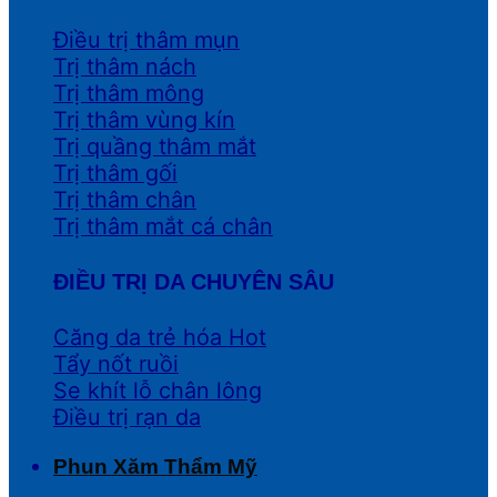
Điều trị thâm mụn
Trị thâm nách
Trị thâm mông
Trị thâm vùng kín
Trị quầng thâm mắt
Trị thâm gối
Trị thâm chân
Trị thâm mắt cá chân
ĐIỀU TRỊ DA CHUYÊN SÂU
Căng da trẻ hóa
Tẩy nốt ruồi
Se khít lỗ chân lông
Điều trị rạn da
Phun Xăm Thẩm Mỹ