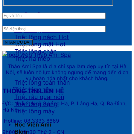
TRIỆT LÔNG
Triệt lông Bikini
Triệt lông nách
Triệt lông mặt
Triệt lông chân
Triệt ria mép
Thảo Ami Spa là địa chỉ spa làm đẹp uy tín tại Hà
Nội, sẽ luôn nỗ lực không ngừng để mang đến dịch
vụ hoàn hỏa nhất cho khách hàng.
Triệt lông toàn thân
Triệt lông tay
THÔNG TIN LIÊN HỆ
Triệt râu quai nón
Đ/C: Nhà 2, Ngõ 8 Láng Hạ, P. Láng Hạ, Q. Ba Đình,
Triệt lông bụng
Hà Nội
Triệt lông mày
Hotline:
08 3333 8669
Học Viện Ami
Blog
9h00 - 19h30 Thứ 2 - CN