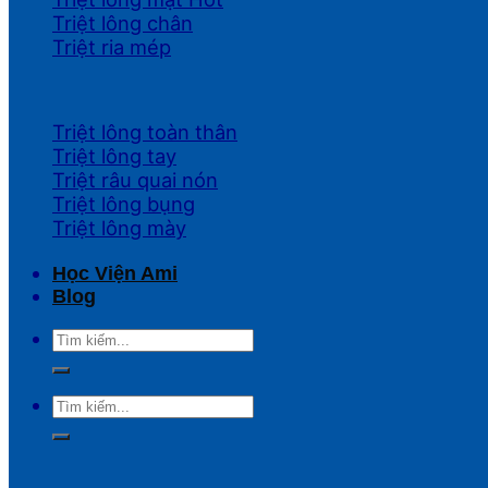
Triệt lông chân
Triệt ria mép
Triệt lông toàn thân
Triệt lông tay
Triệt râu quai nón
Triệt lông bụng
Triệt lông mày
Học Viện Ami
Blog