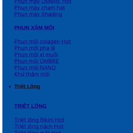
Phun mày OMBRE
Phun mày chạm hạt
Phun mày Shading
PHUN XĂM MÔI
Phun môi colagen
Phun môi pha lê
Phun môi xí muội
Phun môi OMBRE
Phun môi NANO
Khử thâm môi
Triệt Lông
TRIỆT LÔNG
Triệt lông Bikini
Triệt lông nách
Triệt lông mặt