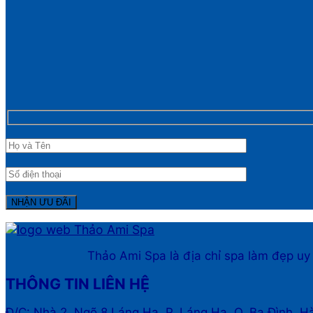
Thảo Ami Spa là địa chỉ spa làm đẹp uy
THÔNG TIN LIÊN HỆ
Đ/C: Nhà 2, Ngõ 8 Láng Hạ, P. Láng Hạ, Q. Ba Đình, H