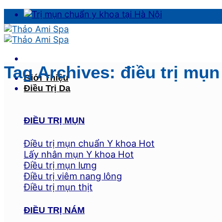
Skip
to
content
Tag Archives:
điều trị mụ
Giới Thiệu
Điều Trị Da
ĐIỀU TRỊ MỤN
Điều trị mụn chuẩn Y khoa
Lấy nhân mụn Y khoa
Điều trị mụn lưng
Điều trị viêm nang lông
Điều trị mụn thịt
ĐIỀU TRỊ NÁM