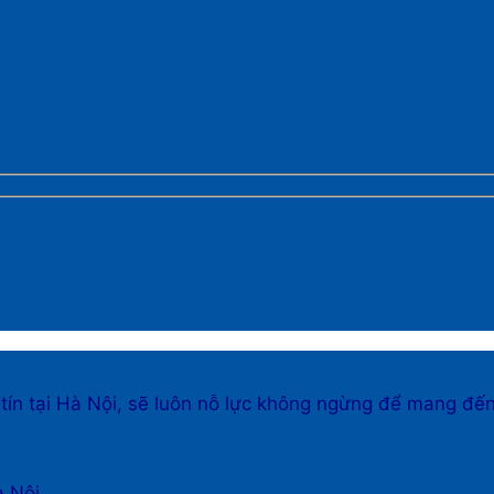
 tín tại Hà Nội, sẽ luôn nỗ lực không ngừng để mang đế
à Nội