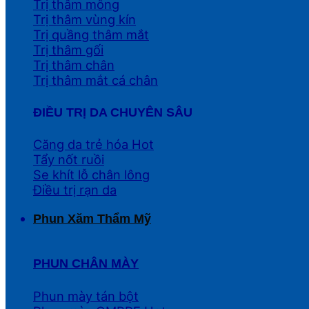
Trị thâm mông
Trị thâm vùng kín
Trị quầng thâm mắt
Trị thâm gối
Trị thâm chân
Trị thâm mắt cá chân
ĐIỀU TRỊ DA CHUYÊN SÂU
Căng da trẻ hóa
Tẩy nốt ruồi
Se khít lỗ chân lông
Điều trị rạn da
Phun Xăm Thẩm Mỹ
PHUN CHÂN MÀY
Phun mày tán bột