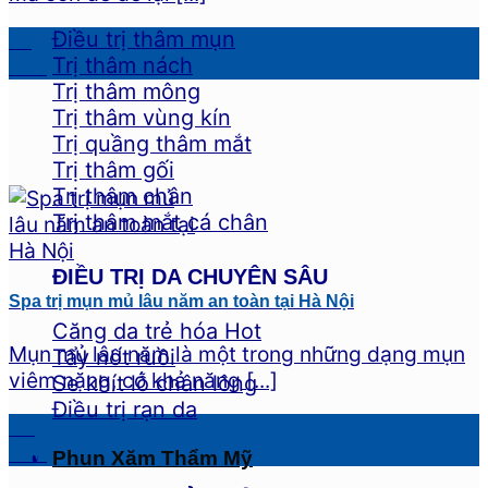
Điều trị thâm mụn
19
Trị thâm nách
Th6
Trị thâm mông
Trị thâm vùng kín
Trị quầng thâm mắt
Trị thâm gối
Trị thâm chân
Trị thâm mắt cá chân
ĐIỀU TRỊ DA CHUYÊN SÂU
Spa trị mụn mủ lâu năm an toàn tại Hà Nội
Căng da trẻ hóa
Mụn mủ lâu năm là một trong những dạng mụn
Tẩy nốt ruồi
viêm nặng, có khả năng [...]
Se khít lỗ chân lông
Điều trị rạn da
02
Th6
Phun Xăm Thẩm Mỹ