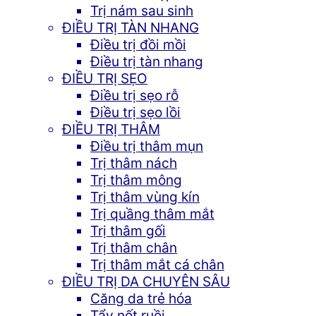
Trị nám sau sinh
ĐIỀU TRỊ TÀN NHANG
Điều trị đồi mồi
Điều trị tàn nhang
ĐIỀU TRỊ SẸO
Điều trị sẹo rỗ
Điều trị sẹo lồi
ĐIỀU TRỊ THÂM
Điều trị thâm mụn
Trị thâm nách
Trị thâm mông
Trị thâm vùng kín
Trị quầng thâm mắt
Trị thâm gối
Trị thâm chân
Trị thâm mắt cá chân
ĐIỀU TRỊ DA CHUYÊN SÂU
Căng da trẻ hóa
Tẩy nốt ruồi