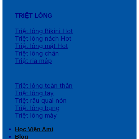
TRIỆT LÔNG
Triệt lông Bikini
Triệt lông nách
Triệt lông mặt
Triệt lông chân
Triệt ria mép
Triệt lông toàn thân
Triệt lông tay
Triệt râu quai nón
Triệt lông bụng
Triệt lông mày
Học Viện Ami
Blog