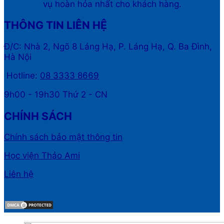
vụ hoàn hỏa nhất cho khách hàng.
THÔNG TIN LIÊN HỆ
Đ/C: Nhà 2, Ngõ 8 Láng Hạ, P. Láng Hạ, Q. Ba Đình,
Hà Nội
Hotline:
08 3333 8669
9h00 - 19h30 Thứ 2 - CN
CHÍNH SÁCH
Chính sách bảo mật thông tin
Học viện Thảo Ami
Liên hệ