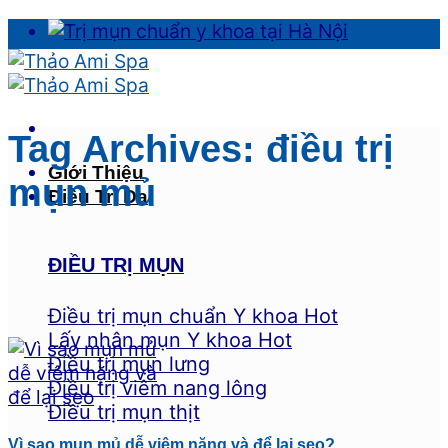
Skip
to
content
Tag Archives:
điều trị
Giới Thiệu
mụn mủ
Điều Trị Da
ĐIỀU TRỊ MỤN
Điều trị mụn chuẩn Y khoa
Lấy nhân mụn Y khoa
Điều trị mụn lưng
Điều trị viêm nang lông
Điều trị mụn thịt
Vì sao mụn mủ dễ viêm nặng và để lại sẹo?