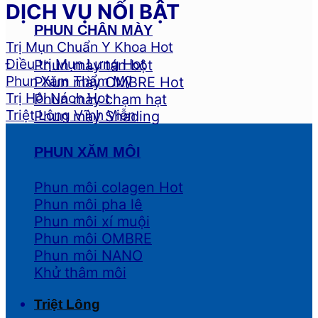
DỊCH VỤ NỔI BẬT
PHUN CHÂN MÀY
Trị Mụn Chuẩn Y Khoa
Điều trị Mụn Lưng
Phun mày tán bột
Phun Xăm Thẩm Mỹ
Phun mày OMBRE
Trị Hôi Nách
Phun mày chạm hạt
Triệt Lông Vĩnh Viễn
Phun mày Shading
PHUN XĂM MÔI
Phun môi colagen
Phun môi pha lê
Phun môi xí muội
Phun môi OMBRE
Phun môi NANO
Khử thâm môi
Triệt Lông