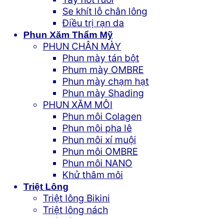
Se khít lỗ chân lông
Điều trị rạn da
Phun Xăm Thẩm Mỹ
PHUN CHÂN MÀY
Phun mày tán bột
Phum mày OMBRE
Phun mày chạm hạt
Phun mày Shading
PHUN XĂM MÔI
Phun môi Colagen
Phun môi pha lê
Phun môi xí muội
Phun môi OMBRE
Phun môi NANO
Khử thâm môi
Triệt Lông
Triệt lông Bikini
Triệt lông nách