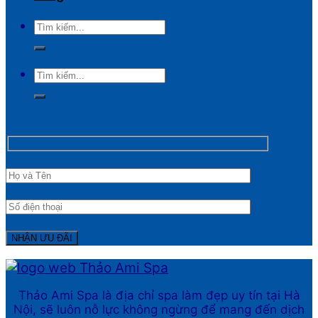
Thảo Ami Spa là địa chỉ spa làm đẹp uy tín tại Hà
Nội, sẽ luôn nỗ lực không ngừng để mang đến dịch