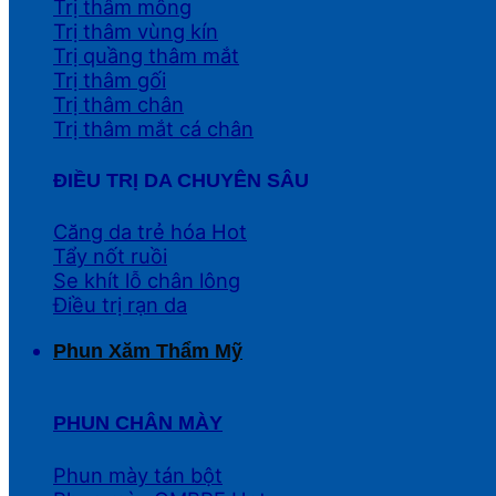
Trị thâm mông
Trị thâm vùng kín
Trị quầng thâm mắt
Trị thâm gối
Trị thâm chân
Trị thâm mắt cá chân
ĐIỀU TRỊ DA CHUYÊN SÂU
Căng da trẻ hóa
Tẩy nốt ruồi
Se khít lỗ chân lông
Điều trị rạn da
Phun Xăm Thẩm Mỹ
PHUN CHÂN MÀY
Phun mày tán bột