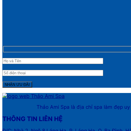
Thảo Ami Spa là địa chỉ spa làm đẹp uy
THÔNG TIN LIÊN HỆ
Đ/C: Nhà 2, Ngõ 8 Láng Hạ, P. Láng Hạ, Q. Ba Đình, H