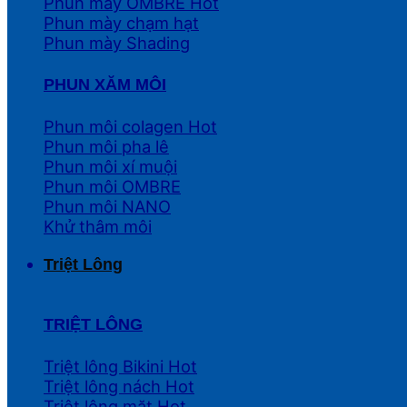
Phun mày OMBRE
Phun mày chạm hạt
Phun mày Shading
PHUN XĂM MÔI
Phun môi colagen
Phun môi pha lê
Phun môi xí muội
Phun môi OMBRE
Phun môi NANO
Khử thâm môi
Triệt Lông
TRIỆT LÔNG
Triệt lông Bikini
Triệt lông nách
Triệt lông mặt