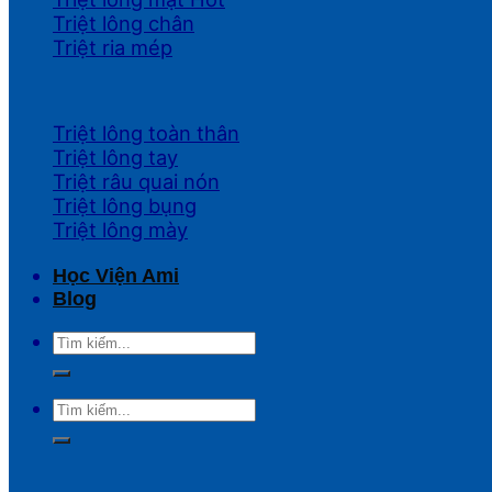
Triệt lông chân
Triệt ria mép
Triệt lông toàn thân
Triệt lông tay
Triệt râu quai nón
Triệt lông bụng
Triệt lông mày
Học Viện Ami
Blog