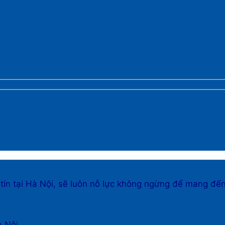
 tín tại Hà Nội, sẽ luôn nỗ lực không ngừng để mang đế
à Nội