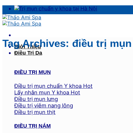
Skip
to
content
Tag Archives:
điều trị mụ
Giới Thiệu
Điều Trị Da
ĐIỀU TRỊ MỤN
Điều trị mụn chuẩn Y khoa
Lấy nhân mụn Y khoa
Điều trị mụn lưng
Điều trị viêm nang lông
Điều trị mụn thịt
ĐIỀU TRỊ NÁM