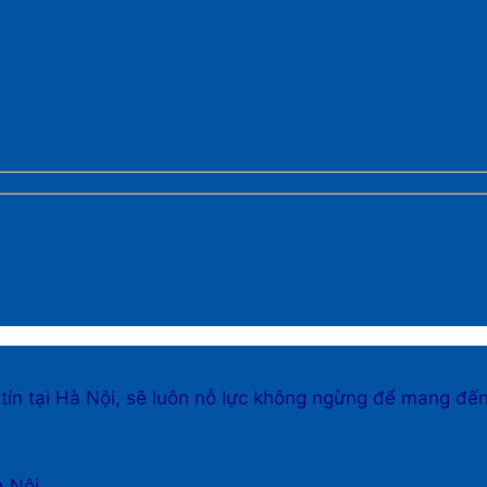
 tín tại Hà Nội, sẽ luôn nỗ lực không ngừng để mang đế
à Nội