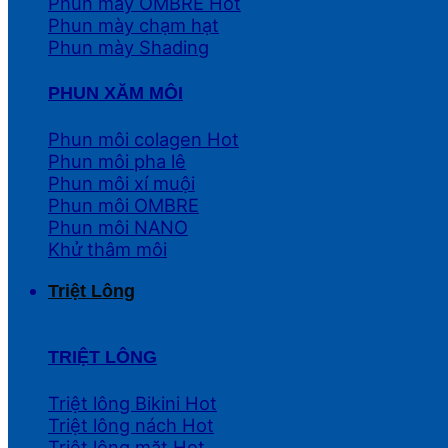
Phun mày OMBRE
Phun mày chạm hạt
Phun mày Shading
PHUN XĂM MÔI
Phun môi colagen
Phun môi pha lê
Phun môi xí muội
Phun môi OMBRE
Phun môi NANO
Khử thâm môi
Triệt Lông
TRIỆT LÔNG
Triệt lông Bikini
Triệt lông nách
Triệt lông mặt