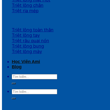
Triệt lông chân
Triệt ria mép
Triệt lông toàn thân
Triệt lông tay
Triệt râu quai nón
Triệt lông bụng
Triệt lông mày
Học Viện Ami
Blog