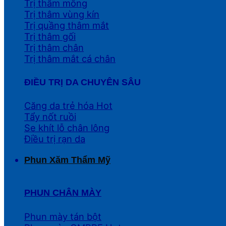
Trị thâm mông
Trị thâm vùng kín
Trị quầng thâm mắt
Trị thâm gối
Trị thâm chân
Trị thâm mắt cá chân
ĐIỀU TRỊ DA CHUYÊN SÂU
Căng da trẻ hóa
Tẩy nốt ruồi
Se khít lỗ chân lông
Điều trị rạn da
Phun Xăm Thẩm Mỹ
PHUN CHÂN MÀY
Phun mày tán bột