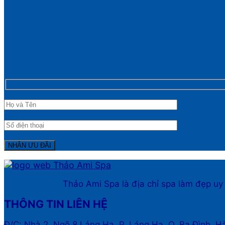
Thảo Ami Spa là địa chỉ spa làm đẹp uy
THÔNG TIN LIÊN HỆ
Đ/C: Nhà 2, Ngõ 8 Láng Hạ, P. Láng Hạ, Q. Ba Đình, H