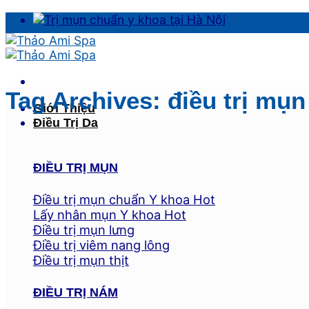
Skip
to
content
Tag Archives:
điều trị mụ
Giới Thiệu
Điều Trị Da
ĐIỀU TRỊ MỤN
Điều trị mụn chuẩn Y khoa
Lấy nhân mụn Y khoa
Điều trị mụn lưng
Điều trị viêm nang lông
Điều trị mụn thịt
ĐIỀU TRỊ NÁM