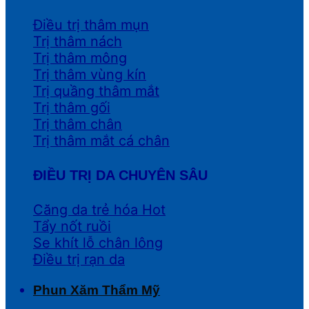
Điều trị thâm mụn
Trị thâm nách
Trị thâm mông
Trị thâm vùng kín
Trị quầng thâm mắt
Trị thâm gối
Trị thâm chân
Trị thâm mắt cá chân
ĐIỀU TRỊ DA CHUYÊN SÂU
Căng da trẻ hóa
Tẩy nốt ruồi
Se khít lỗ chân lông
Điều trị rạn da
Phun Xăm Thẩm Mỹ