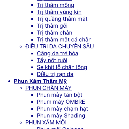
Trị thâm mông
Trị thâm vùng kín
Trị quầng thâm mắt
Trị thâm gối
Trị thâm chân
Trị thâm mắt cá chân
ĐIỀU TRỊ DA CHUYÊN SÂU
Căng da trẻ hóa
Tẩy nốt ruồi
Se khít lỗ chân lông
Điều trị rạn da
Phun Xăm Thẩm Mỹ
PHUN CHÂN MÀY
Phun mày tán bột
Phum mày OMBRE
Phun mày chạm hạt
Phun mày Shading
PHUN XĂM MÔI