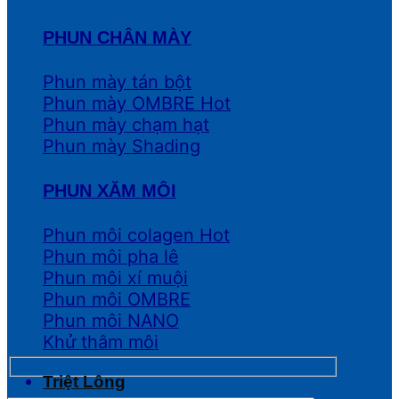
PHUN CHÂN MÀY
Phun mày tán bột
Phun mày OMBRE
Phun mày chạm hạt
Phun mày Shading
PHUN XĂM MÔI
Phun môi colagen
Phun môi pha lê
Phun môi xí muội
Phun môi OMBRE
Phun môi NANO
Khử thâm môi
Triệt Lông