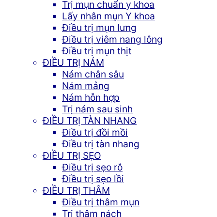
Trị mụn chuẩn y khoa
Lấy nhân mụn Y khoa
Điều trị mụn lưng
Điều trị viêm nang lông
Điều trị mụn thịt
ĐIỀU TRỊ NÁM
Nám chân sâu
Nám mảng
Nám hỗn hợp
Trị nám sau sinh
ĐIỀU TRỊ TÀN NHANG
Điều trị đồi mồi
Điều trị tàn nhang
ĐIỀU TRỊ SẸO
Điều trị sẹo rỗ
Điều trị sẹo lồi
ĐIỀU TRỊ THÂM
Điều trị thâm mụn
Trị thâm nách