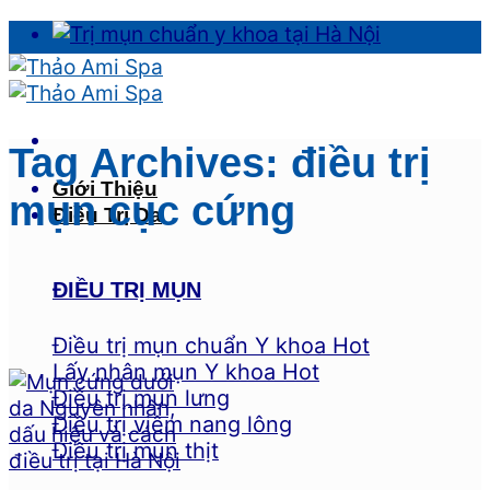
Skip
to
content
Tag Archives:
điều trị
Giới Thiệu
mụn cục cứng
Điều Trị Da
ĐIỀU TRỊ MỤN
Điều trị mụn chuẩn Y khoa
Lấy nhân mụn Y khoa
Điều trị mụn lưng
Điều trị viêm nang lông
Điều trị mụn thịt