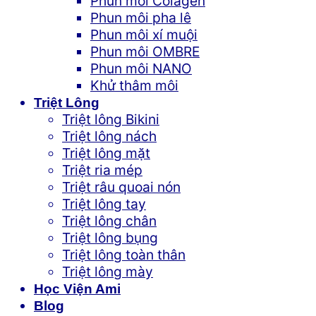
Phun môi Colagen
Phun môi pha lê
Phun môi xí muội
Phun môi OMBRE
Phun môi NANO
Khử thâm môi
Triệt Lông
Triệt lông Bikini
Triệt lông nách
Triệt lông mặt
Triệt ria mép
Triệt râu quoai nón
Triệt lông tay
Triệt lông chân
Triệt lông bụng
Triệt lông toàn thân
Triệt lông mày
Học Viện Ami
Blog