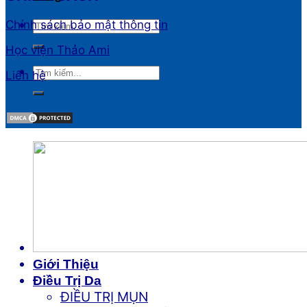
Chính sách bảo mật thông tin
Học viện Thảo Ami
Liên hệ
Giới Thiệu
Điều Trị Da
ĐIỀU TRỊ MỤN