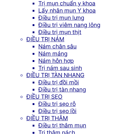
Trị mụn chuẩn y khoa
Lấy nhân mụn Y khoa
Điều trị mụn lưng
Điều trị viêm nang lông
Điều trị mụn thịt
ĐIỀU TRỊ NÁM
Nám chân sâu
Nám mảng
Nám hỗn hợp
Trị nám sau sinh
ĐIỀU TRỊ TÀN NHANG
Điều trị đồi mồi
Điều trị tàn nhang
ĐIỀU TRỊ SẸO
Điều trị sẹo rỗ
Điều trị sẹo lồi
ĐIỀU TRỊ THÂM
Điều trị thâm mụn
Trị thâm nách