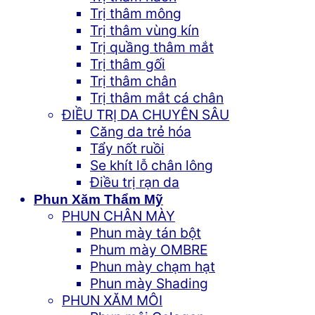
Trị thâm mông
Trị thâm vùng kín
Trị quầng thâm mắt
Trị thâm gối
Trị thâm chân
Trị thâm mắt cá chân
ĐIỀU TRỊ DA CHUYÊN SÂU
Căng da trẻ hóa
Tẩy nốt ruồi
Se khít lỗ chân lông
Điều trị rạn da
Phun Xăm Thẩm Mỹ
PHUN CHÂN MÀY
Phun mày tán bột
Phum mày OMBRE
Phun mày chạm hạt
Phun mày Shading
PHUN XĂM MÔI