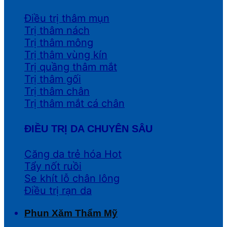
Điều trị thâm mụn
Trị thâm nách
Trị thâm mông
Trị thâm vùng kín
Trị quầng thâm mắt
Trị thâm gối
Trị thâm chân
Trị thâm mắt cá chân
ĐIỀU TRỊ DA CHUYÊN SÂU
Căng da trẻ hóa
Tẩy nốt ruồi
Se khít lỗ chân lông
Điều trị rạn da
Phun Xăm Thẩm Mỹ