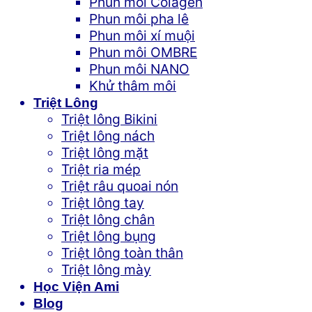
Phun môi Colagen
Phun môi pha lê
Phun môi xí muội
Phun môi OMBRE
Phun môi NANO
Khử thâm môi
Triệt Lông
Triệt lông Bikini
Triệt lông nách
Triệt lông mặt
Triệt ria mép
Triệt râu quoai nón
Triệt lông tay
Triệt lông chân
Triệt lông bụng
Triệt lông toàn thân
Triệt lông mày
Học Viện Ami
Blog