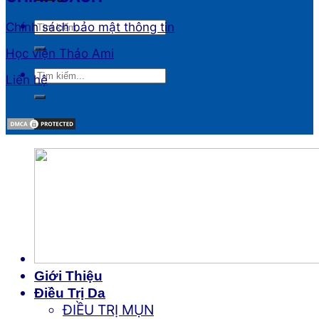
Chính sách bảo mật thông tin
Học viện Thảo Ami
Liên hệ
Giới Thiệu
Điều Trị Da
ĐIỀU TRỊ MỤN