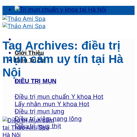
Skip
to
content
Tag Archives:
điều trị
Giới Thiệu
mụn cám uy tín tại Hà
Điều Trị Da
Nội
ĐIỀU TRỊ MỤN
Điều trị mụn chuẩn Y khoa
Lấy nhân mụn Y khoa
Điều trị mụn lưng
Điều trị viêm nang lông
Điều trị mụn thịt