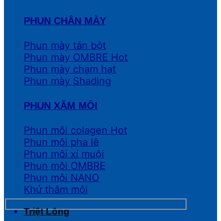
PHUN CHÂN MÀY
Phun mày tán bột
Phun mày OMBRE
Phun mày chạm hạt
Phun mày Shading
PHUN XĂM MÔI
Phun môi colagen
Phun môi pha lê
Phun môi xí muội
Phun môi OMBRE
Phun môi NANO
Khử thâm môi
Triệt Lông