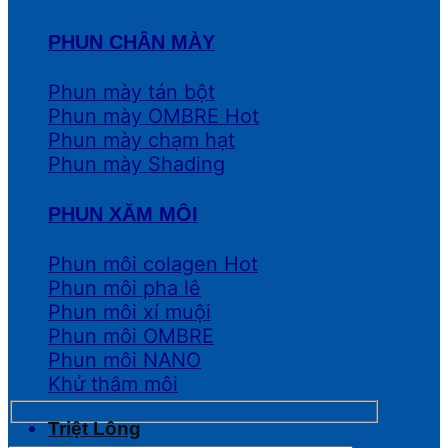
PHUN CHÂN MÀY
Phun mày tán bột
Phun mày OMBRE
Phun mày chạm hạt
Phun mày Shading
PHUN XĂM MÔI
Phun môi colagen
Phun môi pha lê
Phun môi xí muội
Phun môi OMBRE
Phun môi NANO
Khử thâm môi
Triệt Lông