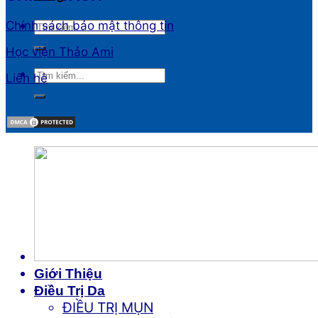
Chính sách bảo mật thông tin
Học viện Thảo Ami
Liên hệ
Giới Thiệu
Điều Trị Da
ĐIỀU TRỊ MỤN