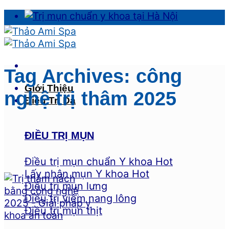
Skip
to
content
Tag Archives:
công
Giới Thiệu
nghệ trị thâm 2025
Điều Trị Da
ĐIỀU TRỊ MỤN
Điều trị mụn chuẩn Y khoa
Lấy nhân mụn Y khoa
Điều trị mụn lưng
Điều trị viêm nang lông
Điều trị mụn thịt