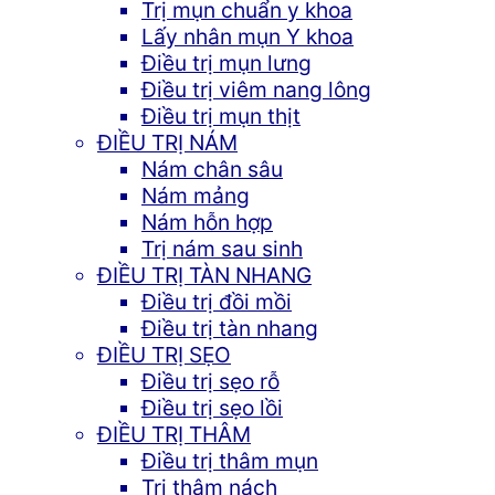
Trị mụn chuẩn y khoa
Lấy nhân mụn Y khoa
Điều trị mụn lưng
Điều trị viêm nang lông
Điều trị mụn thịt
ĐIỀU TRỊ NÁM
Nám chân sâu
Nám mảng
Nám hỗn hợp
Trị nám sau sinh
ĐIỀU TRỊ TÀN NHANG
Điều trị đồi mồi
Điều trị tàn nhang
ĐIỀU TRỊ SẸO
Điều trị sẹo rỗ
Điều trị sẹo lồi
ĐIỀU TRỊ THÂM
Điều trị thâm mụn
Trị thâm nách