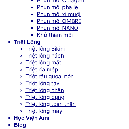
Phun môi Colagen
Phun môi pha lê
Phun môi xí muội
Phun môi OMBRE
Phun môi NANO
Khử thâm môi
Triệt Lông
Triệt lông Bikini
Triệt lông nách
Triệt lông mặt
Triệt ria mép
Triệt râu quoai nón
Triệt lông tay
Triệt lông chân
Triệt lông bụng
Triệt lông toàn thân
Triệt lông mày
Học Viện Ami
Blog