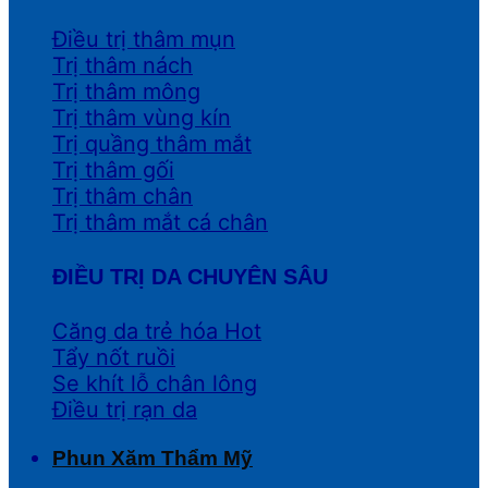
Điều trị thâm mụn
Trị thâm nách
Trị thâm mông
Trị thâm vùng kín
Trị quầng thâm mắt
Trị thâm gối
Trị thâm chân
Trị thâm mắt cá chân
ĐIỀU TRỊ DA CHUYÊN SÂU
Căng da trẻ hóa
Tẩy nốt ruồi
Se khít lỗ chân lông
Điều trị rạn da
Phun Xăm Thẩm Mỹ