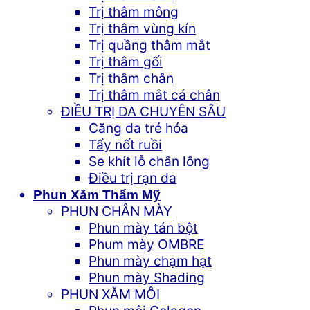
Trị thâm mông
Trị thâm vùng kín
Trị quầng thâm mắt
Trị thâm gối
Trị thâm chân
Trị thâm mắt cá chân
ĐIỀU TRỊ DA CHUYÊN SÂU
Căng da trẻ hóa
Tẩy nốt ruồi
Se khít lỗ chân lông
Điều trị rạn da
Phun Xăm Thẩm Mỹ
PHUN CHÂN MÀY
Phun mày tán bột
Phum mày OMBRE
Phun mày chạm hạt
Phun mày Shading
PHUN XĂM MÔI