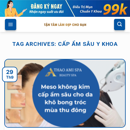
Skip
to
content
TAG ARCHIVES:
CẤP ẨM SÂU Y KHOA
29
Th9