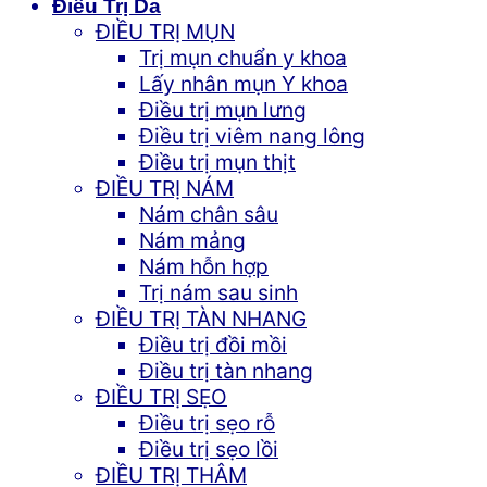
Điều Trị Da
ĐIỀU TRỊ MỤN
Trị mụn chuẩn y khoa
Lấy nhân mụn Y khoa
Điều trị mụn lưng
Điều trị viêm nang lông
Điều trị mụn thịt
ĐIỀU TRỊ NÁM
Nám chân sâu
Nám mảng
Nám hỗn hợp
Trị nám sau sinh
ĐIỀU TRỊ TÀN NHANG
Điều trị đồi mồi
Điều trị tàn nhang
ĐIỀU TRỊ SẸO
Điều trị sẹo rỗ
Điều trị sẹo lồi
ĐIỀU TRỊ THÂM