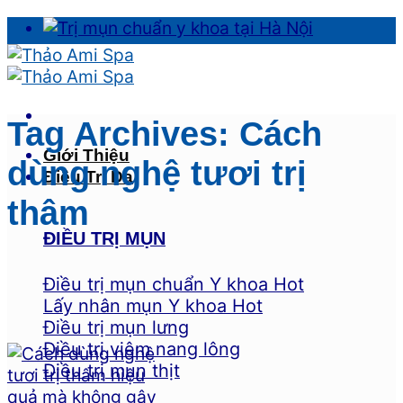
Skip
to
content
Tag Archives:
Cách
Giới Thiệu
dùng nghệ tươi trị
Điều Trị Da
thâm
ĐIỀU TRỊ MỤN
Điều trị mụn chuẩn Y khoa
Lấy nhân mụn Y khoa
Điều trị mụn lưng
Điều trị viêm nang lông
Điều trị mụn thịt