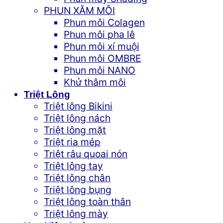
PHUN XĂM MÔI
Phun môi Colagen
Phun môi pha lê
Phun môi xí muội
Phun môi OMBRE
Phun môi NANO
Khử thâm môi
Triệt Lông
Triệt lông Bikini
Triệt lông nách
Triệt lông mặt
Triệt ria mép
Triệt râu quoai nón
Triệt lông tay
Triệt lông chân
Triệt lông bụng
Triệt lông toàn thân
Triệt lông mày