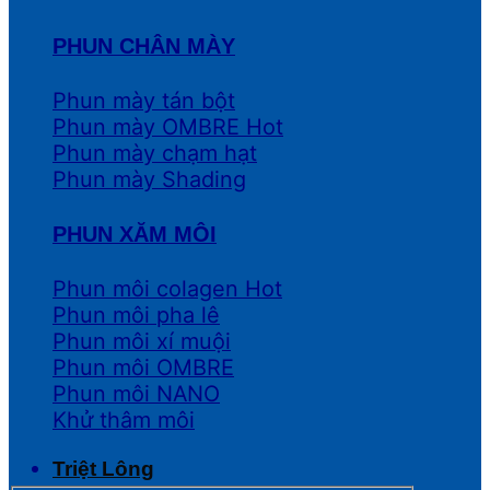
PHUN CHÂN MÀY
Phun mày tán bột
Phun mày OMBRE
Phun mày chạm hạt
Phun mày Shading
PHUN XĂM MÔI
Phun môi colagen
Phun môi pha lê
Phun môi xí muội
Phun môi OMBRE
Phun môi NANO
Khử thâm môi
Triệt Lông