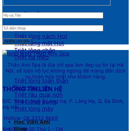
TRIỆT LÔNG
Triệt lông Bikini
Triệt lông nách
Triệt lông mặt
Triệt lông chân
Triệt ria mép
Thảo Ami Spa là địa chỉ spa làm đẹp uy tín tại Hà
Nội, sẽ luôn nỗ lực không ngừng để mang đến dịch
vụ hoàn hỏa nhất cho khách hàng.
Triệt lông toàn thân
Triệt lông tay
THÔNG TIN LIÊN HỆ
Triệt râu quai nón
Đ/C: Nhà 2, Ngõ 8 Láng Hạ, P. Láng Hạ, Q. Ba Đình,
Triệt lông bụng
Hà Nội
Triệt lông mày
Hotline:
08 3333 8669
Học Viện Ami
Blog
9h00 - 19h30 Thứ 2 - CN