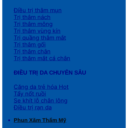
Điều trị thâm mụn
Trị thâm nách
Trị thâm mông
Trị thâm vùng kín
Trị quầng thâm mắt
Trị thâm gối
Trị thâm chân
Trị thâm mắt cá chân
ĐIỀU TRỊ DA CHUYÊN SÂU
Căng da trẻ hóa
Tẩy nốt ruồi
Se khít lỗ chân lông
Điều trị rạn da
Phun Xăm Thẩm Mỹ