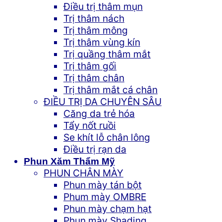
Điều trị thâm mụn
Trị thâm nách
Trị thâm mông
Trị thâm vùng kín
Trị quầng thâm mắt
Trị thâm gối
Trị thâm chân
Trị thâm mắt cá chân
ĐIỀU TRỊ DA CHUYÊN SÂU
Căng da trẻ hóa
Tẩy nốt ruồi
Se khít lỗ chân lông
Điều trị rạn da
Phun Xăm Thẩm Mỹ
PHUN CHÂN MÀY
Phun mày tán bột
Phum mày OMBRE
Phun mày chạm hạt
Phun mày Shading