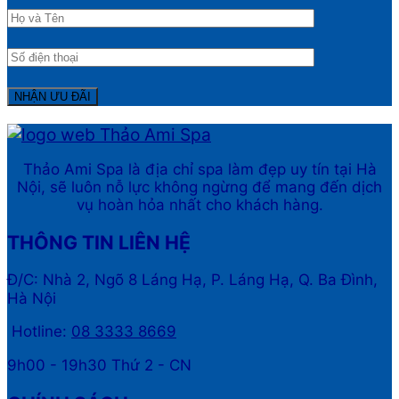
Thảo Ami Spa là địa chỉ spa làm đẹp uy tín tại Hà
Nội, sẽ luôn nỗ lực không ngừng để mang đến dịch
vụ hoàn hỏa nhất cho khách hàng.
THÔNG TIN LIÊN HỆ
Đ/C: Nhà 2, Ngõ 8 Láng Hạ, P. Láng Hạ, Q. Ba Đình,
Hà Nội
Hotline:
08 3333 8669
9h00 - 19h30 Thứ 2 - CN