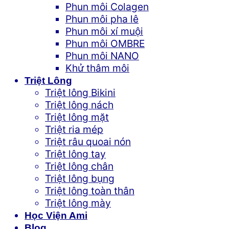
Phun môi Colagen
Phun môi pha lê
Phun môi xí muội
Phun môi OMBRE
Phun môi NANO
Khử thâm môi
Triệt Lông
Triệt lông Bikini
Triệt lông nách
Triệt lông mặt
Triệt ria mép
Triệt râu quoai nón
Triệt lông tay
Triệt lông chân
Triệt lông bụng
Triệt lông toàn thân
Triệt lông mày
Học Viện Ami
Blog