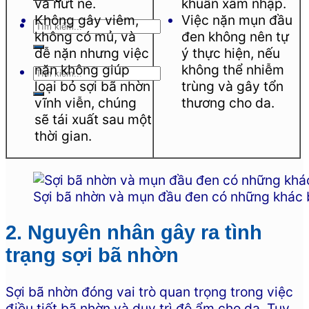
và nứt nẻ.
khuẩn xâm nhập.
Không gây viêm,
Việc nặn mụn đầu
không có mủ, và
đen không nên tự
dễ nặn nhưng việc
ý thực hiện, nếu
nặn không giúp
không thể nhiễm
loại bỏ sợi bã nhờn
trùng và gây tổn
vĩnh viễn, chúng
thương cho da.
sẽ tái xuất sau một
thời gian.
Sợi bã nhờn và mụn đầu đen có những khác b
2. Nguyên nhân gây ra tình
trạng sợi bã nhờn
Sợi bã nhờn đóng vai trò quan trọng trong việc
điều tiết bã nhờn và duy trì độ ẩm cho da. Tuy