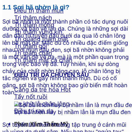
1.1 Sợi bã nhờn là gì?
Điều trị thâm mụn
Trị thâm nách
Sợi bã nhờn là một thành phần có tác dụng nuôi
Trị thâm mông
dưỡng và bảo vệ làn da. Chúng là những sợi dài
Trị thâm vùng kín
dẫn dầu từ tuyến dầu dưới da qua lỗ chân lông
Trị quầng thâm mắt
lên bề mặt da. Mặc dù có nhiều đặc điểm giống
Trị thâm gối
nhau với mụn đầu đen, sợi bã nhờn không phải
Trị thâm chân
là một vấn đề về da, mà là một phần quan trọng
Trị thâm mắt cá chân
trong việc bảo vệ da. Tuy nhiên, khi sự dòng
chảy của chất nhờn tăng cao, lỗ chân lông bị
ĐIỀU TRỊ DA CHUYÊN SÂU
tắc nghẽn và gây hình thành mụn. Dù có cố
gắng, sợi bã nhờn không bao giờ biến mất hoàn
Căng da trẻ hóa
toàn.
Tẩy nốt ruồi
Se khít lỗ chân lông
Điều trị rạn da
Sợi bã nhờn hay bị nhầm lẫn là mụn đầu đen
Phun Xăm Thẩm Mỹ
Sợi tuyến bã nhờn thường tập trung ở cánh mũi
và vùng da dưới cằm. Nếu bạn hay “ngứa tay”