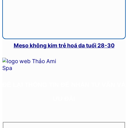
Meso không kim trẻ hoá da tuổi 28-30
ĐỂ LẠI THÔNG TIN ĐỂ NHẬN TƯ VẤN VÀ
ƯU ĐÃI