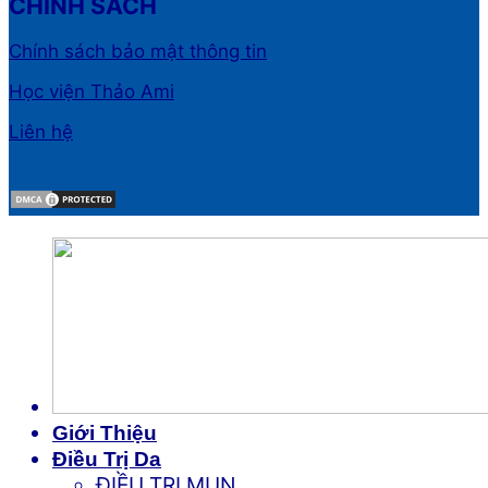
CHÍNH SÁCH
Chính sách bảo mật thông tin
Học viện Thảo Ami
Liên hệ
Giới Thiệu
Điều Trị Da
ĐIỀU TRỊ MỤN