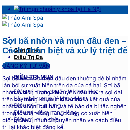
Skip
to
content
Sợi bã nhờn và mụn đầu đen –
Cách phân biệt và xử lý triệt để
Giới Thiệu
Điều Trị Da
ĐĂNG KÝ TƯ VẤN
ĐIỀU TRỊ MỤN
Sợi bã nhờn và mụn đầu đen thường dễ bị nhầm
lẫn bởi sự xuất hiện trên da của cả hai. Sợi bã
Điều trị mụn chuẩn Y khoa
nhờn là hiện tượng khi tuyến dầu tạo ra sợi dài
Lấy nhân mụn Y khoa
trên da, trong khi mụn đầu đen là kết quả của
Điều trị mụn lưng
chất bã nhờn, bụi bẩn và tế bào da bị tắc nghẽn
Điều trị viêm nang lông
trong lỗ chân lông. Tuy chúng có xuất hiện
Điều trị mụn thịt
giống nhau, nhưng nguyên nhân và cách điều
trị lại khác biệt đáng kể.