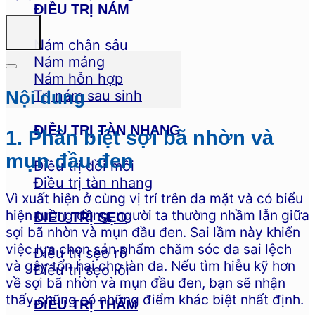
ĐIỀU TRỊ NÁM
Nám chân sâu
Nám mảng
Nám hỗn hợp
Trị nám sau sinh
Nội dung
ĐIỀU TRỊ TÀN NHANG
1. Phân biệt sợi bã nhờn và
mụn đầu đen
Điều trị đồi mồi
Điều trị tàn nhang
Vì xuất hiện ở cùng vị trí trên da mặt và có biểu
hiện tương đồng, người ta thường nhầm lẫn giữa
ĐIỀU TRỊ SẸO
sợi bã nhờn và mụn đầu đen. Sai lầm này khiến
việc lựa chọn sản phẩm chăm sóc da sai lệch
Điều trị sẹo rỗ
và gây tổn hại cho làn da. Nếu tìm hiễu kỹ hơn
Điều trị sẹo lồi
về sợi bã nhờn và mụn đầu đen, bạn sẽ nhận
thấy chũng có những điểm khác biệt nhất định.
ĐIỀU TRỊ THÂM