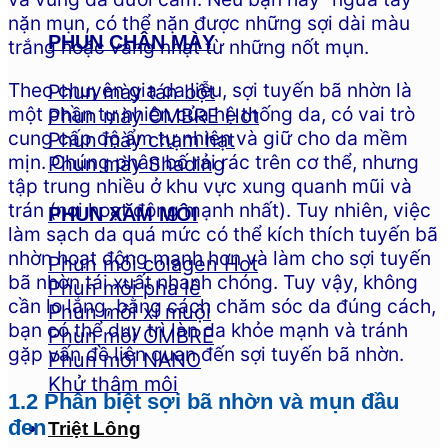
nặn mụn, có thể nặn được những sợi dài màu
PHUN CHÂN MÀY
trắng hoặc vàng nhạt từ những nốt mụn.
Theo chuyên gia da liễu, sợi tuyến bã nhờn là
Phun mày tán bột
một phần tự nhiên của hệ thống da, có vai trò
Phun mày OMBRE
cung cấp độ ẩm tự nhiên và giữ cho da mềm
Phun mày chạm hạt
mịn. Chúng phân bố rải rác trên cơ thể, nhưng
Phun mày Shading
tập trung nhiều ở khu vực xung quanh mũi và
trán (nơi hoạt động mạnh nhất). Tuy nhiên, việc
PHUN XĂM MÔI
làm sạch da quá mức có thể kích thích tuyến bã
nhờn hoạt động mạnh hơn và làm cho sợi tuyến
Phun môi colagen
bã nhờn tái xuất nhanh chóng. Tuy vậy, không
Phun môi pha lê
cần lo lắng, bằng cách chăm sóc da đúng cách,
Phun môi xí muội
bạn có thể duy trì làn da khỏe mạnh và tránh
Phun môi OMBRE
gặp vấn đề liên quan đến sợi tuyến bã nhờn.
Phun môi NANO
Khử thâm môi
1.2 Phân biệt sợi bã nhờn và mụn đầu
đen
Triệt Lông