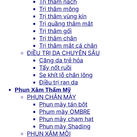
Trị thâm nách
Trị thâm mông
Trị thâm vùng kín
Trị quầng thâm mắt
Trị thâm gối
Trị thâm chân
Trị thâm mắt cá chân
ĐIỀU TRỊ DA CHUYÊN SÂU
Căng da trẻ hóa
Tẩy nốt ruồi
Se khít lỗ chân lông
Điều trị rạn da
Phun Xăm Thẩm Mỹ
PHUN CHÂN MÀY
Phun mày tán bột
Phum mày OMBRE
Phun mày chạm hạt
Phun mày Shading
PHUN XĂM MÔI