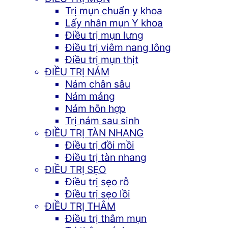
Trị mụn chuẩn y khoa
Lấy nhân mụn Y khoa
Điều trị mụn lưng
Điều trị viêm nang lông
Điều trị mụn thịt
ĐIỀU TRỊ NÁM
Nám chân sâu
Nám mảng
Nám hỗn hợp
Trị nám sau sinh
ĐIỀU TRỊ TÀN NHANG
Điều trị đồi mồi
Điều trị tàn nhang
ĐIỀU TRỊ SẸO
Điều trị sẹo rỗ
Điều trị sẹo lồi
ĐIỀU TRỊ THÂM
Điều trị thâm mụn