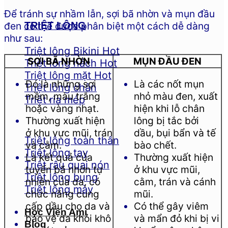
Để tránh sự nhầm lẫn, sợi bã nhờn và mụn đầu
TRIỆT LÔNG
đen có thể được phân biệt một cách dễ dàng
như sau:
Triệt lông Bikini
SỢI BÃ NHỜN
MỤN ĐẦU ĐEN
Triệt lông nách
Triệt lông mặt
Đó là những sợi
Là các nốt mụn
Triệt lông chân
mềm, màu trắng
nhỏ màu đen, xuất
Triệt ria mép
hoặc vàng nhạt.
hiện khi lỗ chân
Thường xuất hiện
lông bị tắc bởi
ở khu vực mũi, trán
dầu, bụi bẩn và tế
Triệt lông toàn thân
và cằm.
bào chết.
Triệt lông tay
Là kết quả của
Thường xuất hiện
Triệt râu quai nón
tuyến bã nhờn tự
ở khu vực mũi,
Triệt lông bụng
nhiên của da, có
cằm, trán và cánh
Triệt lông mày
chức năng cung
mũi.
cấp dầu cho da và
Có thể gây viêm
Học Viện Ami
bảo vệ da khỏi khô
và mẩn đỏ khi bị vi
Blog