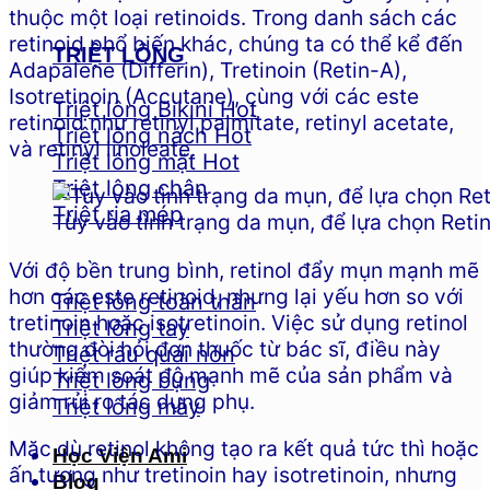
thuộc một loại retinoids. Trong danh sách các
retinoid phổ biến khác, chúng ta có thể kể đến
TRIỆT LÔNG
Adapalene (Differin), Tretinoin (Retin-A),
Isotretinoin (Accutane), cùng với các este
Triệt lông Bikini
retinoid như retinyl palmitate, retinyl acetate,
Triệt lông nách
và retinyl linoleate.
Triệt lông mặt
Triệt lông chân
Triệt ria mép
Tùy vào tình trạng da mụn, để lựa chọn Retin
Với độ bền trung bình, retinol đẩy mụn mạnh mẽ
hơn các este retinoid, nhưng lại yếu hơn so với
Triệt lông toàn thân
tretinoin hoặc isotretinoin. Việc sử dụng retinol
Triệt lông tay
thường đòi hỏi đơn thuốc từ bác sĩ, điều này
Triệt râu quai nón
giúp kiểm soát độ mạnh mẽ của sản phẩm và
Triệt lông bụng
giảm rủi ro tác dụng phụ.
Triệt lông mày
Mặc dù retinol không tạo ra kết quả tức thì hoặc
Học Viện Ami
ấn tượng như tretinoin hay isotretinoin, nhưng
Blog