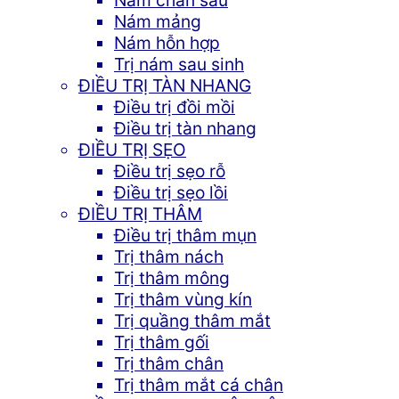
Nám mảng
Nám hỗn hợp
Trị nám sau sinh
ĐIỀU TRỊ TÀN NHANG
Điều trị đồi mồi
Điều trị tàn nhang
ĐIỀU TRỊ SẸO
Điều trị sẹo rỗ
Điều trị sẹo lồi
ĐIỀU TRỊ THÂM
Điều trị thâm mụn
Trị thâm nách
Trị thâm mông
Trị thâm vùng kín
Trị quầng thâm mắt
Trị thâm gối
Trị thâm chân
Trị thâm mắt cá chân