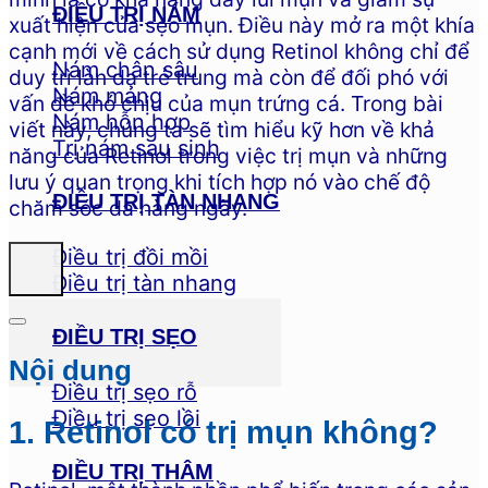
ĐIỀU TRỊ NÁM
xuất hiện của sẹo mụn. Điều này mở ra một khía
cạnh mới về cách sử dụng Retinol không chỉ để
Nám chân sâu
duy trì làn da trẻ trung mà còn để đối phó với
Nám mảng
vấn đề khó chịu của mụn trứng cá. Trong bài
Nám hỗn hợp
viết này, chúng ta sẽ tìm hiểu kỹ hơn về khả
Trị nám sau sinh
năng của Retinol trong việc trị mụn và những
lưu ý quan trọng khi tích hợp nó vào chế độ
ĐIỀU TRỊ TÀN NHANG
chăm sóc da hàng ngày.
Điều trị đồi mồi
Điều trị tàn nhang
ĐIỀU TRỊ SẸO
Nội dung
Điều trị sẹo rỗ
Điều trị sẹo lồi
1. Retinol có trị mụn không?
ĐIỀU TRỊ THÂM