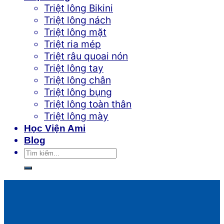
Triệt lông Bikini
Triệt lông nách
Triệt lông mặt
Triệt ria mép
Triệt râu quoai nón
Triệt lông tay
Triệt lông chân
Triệt lông bụng
Triệt lông toàn thân
Triệt lông mày
Học Viện Ami
Blog