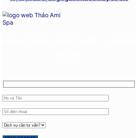
ĐỂ LẠI THÔNG TIN ĐỂ NHẬN TƯ VẤN VÀ
ƯU ĐÃI