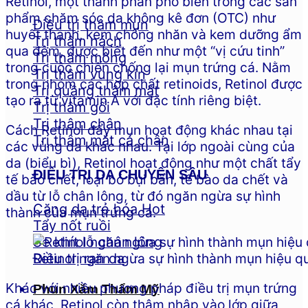
Retinol, một thành phần phổ biến trong các sản
phẩm chăm sóc da không kê đơn (OTC) như
Điều trị thâm mụn
huyết thanh, kem chống nhăn và kem dưỡng ẩm
Trị thâm nách
qua đêm, được biết đến như một “vị cứu tinh”
Trị thâm mông
trong cuộc chiến chống lại mụn trứng cá. Nằm
Trị thâm vùng kín
trong nhóm các hợp chất retinoids, Retinol được
Trị quầng thâm mắt
tạo ra từ vitamin A với đặc tính riêng biệt.
Trị thâm gối
Trị thâm chân
Cách Retinol đẩy mụn hoạt động khác nhau tại
Trị thâm mắt cá chân
các vùng da khác nhau. Tại lớp ngoài cùng của
da (biểu bì), Retinol hoạt động như một chất tẩy
ĐIỀU TRỊ DA CHUYÊN SÂU
tế bào chết, loại bỏ bụi bẩn, tế bào da chết và
dầu từ lỗ chân lông, từ đó ngăn ngừa sự hình
Căng da trẻ hóa
thành của mụn trứng cá.
Tẩy nốt ruồi
Se khít lỗ chân lông
Retinol ngăn ngừa sự hình thành mụn hiệu q
Điều trị rạn da
Khác với nhiều phương pháp điều trị mụn trứng
Phun Xăm Thẩm Mỹ
cá khác, Retinol còn thâm nhập vào lớp giữa