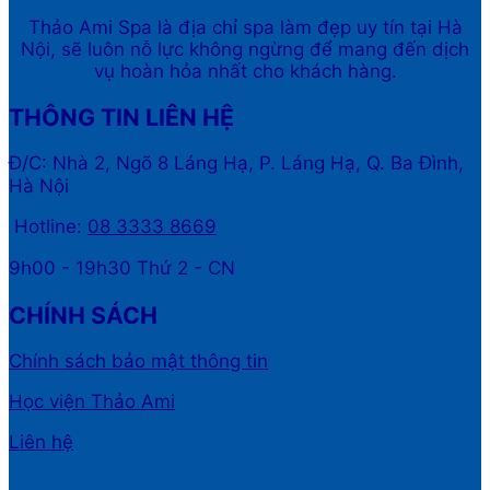
Thảo Ami Spa là địa chỉ spa làm đẹp uy tín tại Hà
Nội, sẽ luôn nỗ lực không ngừng để mang đến dịch
vụ hoàn hỏa nhất cho khách hàng.
THÔNG TIN LIÊN HỆ
Đ/C: Nhà 2, Ngõ 8 Láng Hạ, P. Láng Hạ, Q. Ba Đình,
Hà Nội
Hotline:
08 3333 8669
9h00 - 19h30 Thứ 2 - CN
CHÍNH SÁCH
Chính sách bảo mật thông tin
Học viện Thảo Ami
Liên hệ