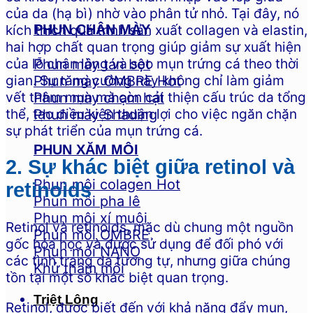
của da (hạ bì) nhờ vào phân tử nhỏ. Tại đây, nó
PHUN CHÂN MÀY
kích thích quá trình sản xuất collagen và elastin,
hai hợp chất quan trọng giúp giảm sự xuất hiện
của lỗ chân lông và sẹo mụn trứng cá theo thời
Phun mày tán bột
gian. Sự tăng cường này không chỉ làm giảm
Phun mày OMBRE
vết thâm mụn mà còn cải thiện cấu trúc da tổng
Phun mày chạm hạt
thể, tạo điều kiện thuận lợi cho việc ngăn chặn
Phun mày Shading
sự phát triển của mụn trứng cá.
PHUN XĂM MÔI
2. Sự khác biệt giữa retinol và
Phun môi colagen
retinoids
Phun môi pha lê
Phun môi xí muội
Retinol và retinoids, mặc dù chung một nguồn
Phun môi OMBRE
gốc hóa học và được sử dụng để đối phó với
Phun môi NANO
các tình trạng da tương tự, nhưng giữa chúng
Khử thâm môi
tồn tại một số khác biệt quan trọng.
Triệt Lông
Retinol, được biết đến với khả năng đẩy mụn,