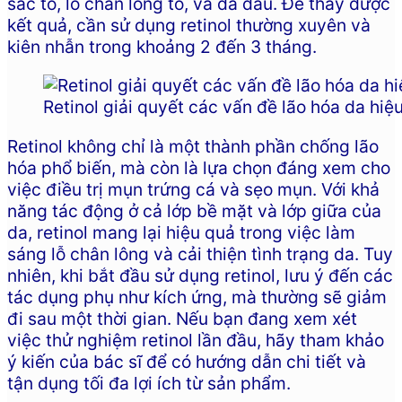
sắc tố, lỗ chân lông to, và da dầu. Để thấy được
kết quả, cần sử dụng retinol thường xuyên và
kiên nhẫn trong khoảng 2 đến 3 tháng.
Retinol giải quyết các vấn đề lão hóa da hiệ
Retinol không chỉ là một thành phần chống lão
hóa phổ biến, mà còn là lựa chọn đáng xem cho
việc điều trị mụn trứng cá và sẹo mụn. Với khả
năng tác động ở cả lớp bề mặt và lớp giữa của
da, retinol mang lại hiệu quả trong việc làm
sáng lỗ chân lông và cải thiện tình trạng da. Tuy
nhiên, khi bắt đầu sử dụng retinol, lưu ý đến các
tác dụng phụ như kích ứng, mà thường sẽ giảm
đi sau một thời gian. Nếu bạn đang xem xét
việc thử nghiệm retinol lần đầu, hãy tham khảo
ý kiến của bác sĩ để có hướng dẫn chi tiết và
tận dụng tối đa lợi ích từ sản phẩm.