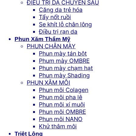
ĐIỀU TRỊ DA CHUYÊN SÂU
Căng da trẻ hóa
Tẩy nốt ruồi
Se khít lỗ chân lông
Điều trị rạn da
Phun Xăm Thẩm Mỹ
PHUN CHÂN MÀY
Phun mày tán bột
Phum mày OMBRE
Phun mày chạm hạt
Phun mày Shading
PHUN XĂM MÔI
Phun môi Colagen
Phun môi pha lê
Phun môi xí muội
Phun môi OMBRE
Phun môi NANO
Khử thâm môi
Triệt Lông