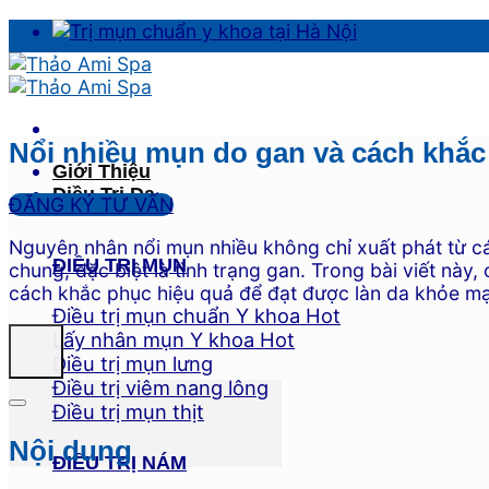
Skip
to
content
Nổi nhiều mụn do gan và cách khắc
Giới Thiệu
Điều Trị Da
ĐĂNG KÝ TƯ VẤN
Nguyên nhân nổi mụn nhiều không chỉ xuất phát từ c
ĐIỀU TRỊ MỤN
chung, đặc biệt là tình trạng gan. Trong bài viết nà
cách khắc phục hiệu quả để đạt được làn da khỏe m
Điều trị mụn chuẩn Y khoa
Lấy nhân mụn Y khoa
Điều trị mụn lưng
Điều trị viêm nang lông
Điều trị mụn thịt
Nội dung
ĐIỀU TRỊ NÁM