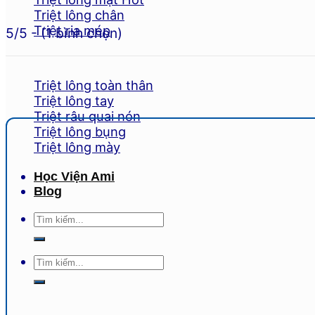
Triệt lông chân
Triệt ria mép
5/5 - (1 bình chọn)
Triệt lông toàn thân
Triệt lông tay
Triệt râu quai nón
Triệt lông bụng
Triệt lông mày
Học Viện Ami
Blog