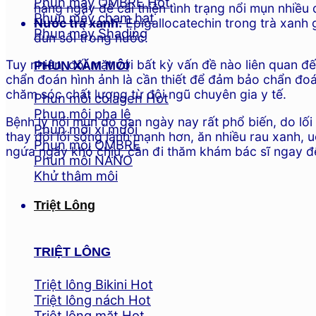
Phun mày OMBRE
hàng ngày để cải thiện tình trạng nổi mụn nhiều 
Phun mày chạm hạt
Nước trà xanh:
Epigallocatechin trong trà xanh 
Phun mày Shading
đun sôi trong nước.
Tuy nhiên, đối mặt với bất kỳ vấn đề nào liên quan 
PHUN XĂM MÔI
chẩn đoán hình ảnh là cần thiết để đảm bảo chẩn đoán
chăm sóc chất lượng từ đội ngũ chuyên gia y tế.
Phun môi colagen
Phun môi pha lê
Bệnh lý nổi mụn do gan ngày nay rất phổ biến, do lối
Phun môi xí muội
thay đổi lối sống lành mạnh hơn, ăn nhiều rau xanh, 
Phun môi OMBRE
ngứa ngáy khó chịu, cần đi thăm khám bác sĩ ngay để 
Phun môi NANO
Khử thâm môi
Triệt Lông
TRIỆT LÔNG
Triệt lông Bikini
Triệt lông nách
Triệt lông mặt