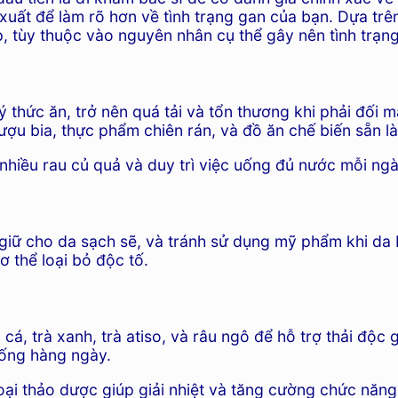
uất để làm rõ hơn về tình trạng gan của bạn. Dựa trên
p, tùy thuộc vào nguyên nhân cụ thể gây nên tình trạn
ý thức ăn, trở nên quá tải và tổn thương khi phải đối
ượu bia, thực phẩm chiên rán, và đồ ăn chế biến sẵn l
hiều rau củ quả và duy trì việc uống đủ nước mỗi ngày
giữ cho da sạch sẽ, và tránh sử dụng mỹ phẩm khi da 
 thể loại bỏ độc tố.
 cá, trà xanh, trà atiso, và râu ngô để hỗ trợ thải độ
uống hàng ngày.
ại thảo dược giúp giải nhiệt và tăng cường chức năng