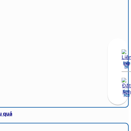
Liên
hệ
Đặt
lịch
u quả