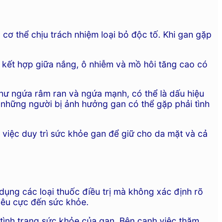
cơ thể chịu trách nhiệm loại bỏ độc tố. Khi gan gặp
Sự kết hợp giữa nắng, ô nhiễm và mồ hôi tăng cao có
như ngứa râm ran và ngứa mạnh, có thể là dấu hiệu
, những người bị ảnh hưởng gan có thể gặp phải tình
 việc duy trì sức khỏe gan để giữ cho da mặt và cả
dụng các loại thuốc điều trị mà không xác định rõ
tiêu cực đến sức khỏe.
 tình trạng sức khỏe của gan. Bên cạnh việc thăm