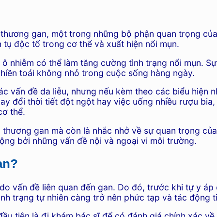
n thương gan, một trong những bộ phận quan trọng của 
 tụ độc tố trong cơ thể và xuất hiện nổi mụn.
ng ô nhiễm có thể làm tăng cường tình trạng nổi mụn. 
phiền toái không nhỏ trong cuộc sống hàng ngày.
các vấn đề da liễu, nhưng nếu kèm theo các biểu hiện 
ay đổi thời tiết đột ngột hay việc uống nhiều rượu bia
cơ thể.
n thương gan mà còn là nhắc nhở về sự quan trọng của
ộng bởi những vấn đề nội và ngoại vi môi trường.
an?
o vấn đề liên quan đến gan. Do đó, trước khi tự y áp 
ình trạng tự nhiên càng trở nên phức tạp và tác động 
đầu tiên là đi khám bác sĩ để có đánh giá chính xác về