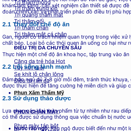
Trị thâm mông
khám lâm sàng, các xét nghiệm cần thiết sẽ được đề x
Trị thâm vùng kín
đoán chính xác và phát triển phác đồ điều trị phù hợ
Trị quầng thâm mắt
Trị thâm gối
2.1 Thay đổi chế độ ăn
Trị thâm chân
Trị thâm mắt cá chân
Gan, người có trách nhiệm quan trọng trong việc xử l
chất béo. Loại bỏ các thói quen ăn uống có hại như r
ĐIỀU TRỊ DA CHUYÊN SÂU
Thực hiện một chế độ ăn khoa học, tập trung vào ăn n
Căng da trẻ hóa
2.2 Lối sống lành mạnh
Tẩy nốt ruồi
Se khít lỗ chân lông
Đảm bảo ngủ đủ 7-8 giờ mỗi đêm, tránh thức khuya, 
Điều trị rạn da
được thực hiện để tăng cường hệ miễn dịch và giúp cơ
Phun Xăm Thẩm Mỹ
2.3 Sử dụng thảo dược
Lựa chọn các loại thực phẩm từ tự nhiên như rau diếp
PHUN CHÂN MÀY
có thể được sử dụng thông qua việc chuẩn bị nước 
Phun mày tán bột
Nước râu ngô:
Râu ngô được biết đến như một lo