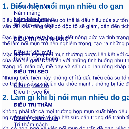
1. Biểu hiện nổi mụn nhiều do gan
Nám chân sâu
Nám mảng
Nám hỗn hợp
Biểu hiện nổi mụn nhiều có thể là dấu hiệu của sự tổ
Trị nám sau sinh
vấn đề, khả năng loại bỏ độc tố sẽ giảm, dẫn đến tích
Đặc biệt, vào mùa hè, thời tiết nóng bức và tình trạ
ĐIỀU TRỊ TÀN NHANG
thể làm nổi mụn trở nên nghiêm trọng, tạo ra những 
Điều trị đồi mồi
Mặc dù tình trạng nổi mụn thường được liên kết với 
Điều trị tàn nhang
của vấn đề gan. Đối diện với những tình huống như th
trạng nổi mẩn đỏ, mề đay và sẩn cục, lan rộng khắp 
ĐIỀU TRỊ SẸO
Những biểu hiện này không chỉ là dấu hiệu của sự tổ
cơ thể tỏa sáng với làn da khỏe mạnh, không bị tác đ
Điều trị sẹo rỗ
Điều trị sẹo lồi
2. Làm gì khi bị nổi mụn nhiều do g
ĐIỀU TRỊ THÂM
Không phải tất cả mọi trường hợp mụn xuất hiện đều d
nguyên nhân, quý vị cần hết sức cẩn trọng để tránh t
Điều trị thâm mụn
Trị thâm nách
Khi có nghi ngờ về việc nổi mụn do vấn đề gan, việc 