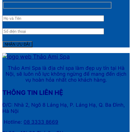
Thảo Ami Spa là địa chỉ spa làm đẹp uy tín tại Hà
Nội, sẽ luôn nỗ lực không ngừng để mang đến dịch
vụ hoàn hỏa nhất cho khách hàng.
THÔNG TIN LIÊN HỆ
Đ/C: Nhà 2, Ngõ 8 Láng Hạ, P. Láng Hạ, Q. Ba Đình,
Hà Nội
Hotline:
08 3333 8669