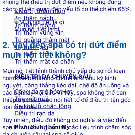
không thể điều trị dứt điểm nếu không đúng
cách, vì liên quan đến yếu tố cơ thể chiếm 65%.
Điều trị thâm mụn
Trị thâm nách
Trị thâm mông
Mụn nội tiết là gì
Trị thâm vùng kín
Trị quầng thâm mắt
2. Vậy đến spa có trị dứt điểm
Trị thâm gối
mụn nội tiết không?
Trị thâm chân
Trị thâm mắt cá chân
Mụn nội tiết hình thành chủ yếu do sự rối loạn
ĐIỀU TRỊ DA CHUYÊN SÂU
hormone bên trong cơ thể như chu kỳ kinh
nguyệt, căng thẳng kéo dài, chế độ ăn uống và
Căng da trẻ hóa
các bệnh lý nội tiết. Vì vậy, spa không thể can
Tẩy nốt ruồi
thiệp trực tiếp vào nội tiết tố để điều trị tận gốc
Se khít lỗ chân lông
loại mụn này.
Điều trị rạn da
Tuy nhiên, điều đó không có nghĩa là việc đến
spa là vô ích. Ngược lại, các liệu trình chăm sóc
Phun Xăm Thẩm Mỹ
da chuyên sâu tại spa sẽ giúp: