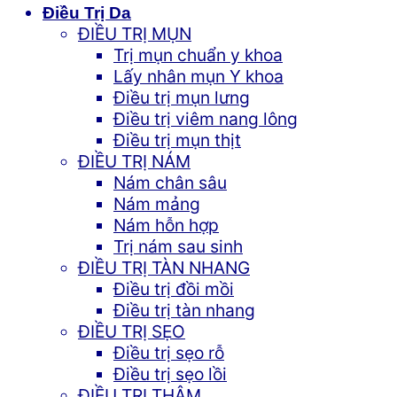
Điều Trị Da
ĐIỀU TRỊ MỤN
Trị mụn chuẩn y khoa
Lấy nhân mụn Y khoa
Điều trị mụn lưng
Điều trị viêm nang lông
Điều trị mụn thịt
ĐIỀU TRỊ NÁM
Nám chân sâu
Nám mảng
Nám hỗn hợp
Trị nám sau sinh
ĐIỀU TRỊ TÀN NHANG
Điều trị đồi mồi
Điều trị tàn nhang
ĐIỀU TRỊ SẸO
Điều trị sẹo rỗ
Điều trị sẹo lồi
ĐIỀU TRỊ THÂM