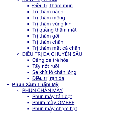
Điều trị thâm mụn
Trị thâm nách
Trị thâm mông
Trị thâm vùng kín
Trị quầng thâm mắt
Trị thâm gối
Trị thâm chân
Trị thâm mắt cá chân
ĐIỀU TRỊ DA CHUYÊN SÂU
Căng da trẻ hóa
Tẩy nốt ruồi
Se khít lỗ chân lông
Điều trị rạn da
Phun Xăm Thẩm Mỹ
PHUN CHÂN MÀY
Phun mày tán bột
Phum mày OMBRE
Phun mày chạm hạt