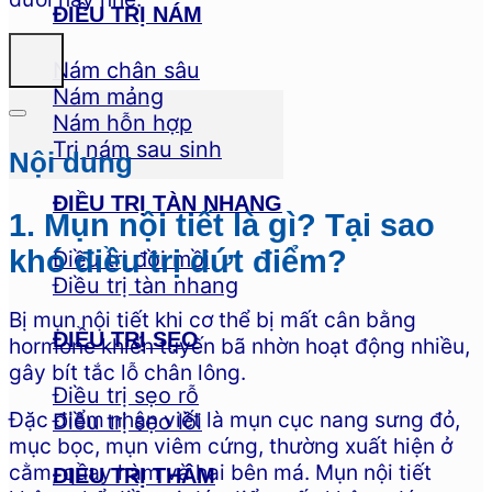
ĐIỀU TRỊ NÁM
Nám chân sâu
Nám mảng
Nám hỗn hợp
Trị nám sau sinh
Nội dung
ĐIỀU TRỊ TÀN NHANG
1. Mụn nội tiết là gì? Tại sao
khó điều trị dứt điểm?
Điều trị đồi mồi
Điều trị tàn nhang
Bị mụn nội tiết khi cơ thể bị mất cân bằng
ĐIỀU TRỊ SẸO
hormone khiến tuyến bã nhờn hoạt động nhiều,
gây bít tắc lỗ chân lông.
Điều trị sẹo rỗ
Đặc điểm nhận viết là mụn cục nang sưng đỏ,
Điều trị sẹo lồi
mục bọc, mụn viêm cứng, thường xuất hiện ở
cằm, quay hàm và hai bên má. Mụn nội tiết
ĐIỀU TRỊ THÂM