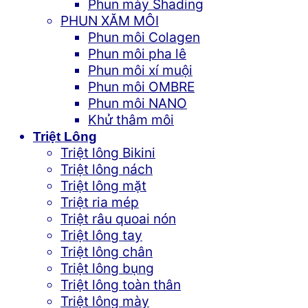
Phun mày Shading
PHUN XĂM MÔI
Phun môi Colagen
Phun môi pha lê
Phun môi xí muội
Phun môi OMBRE
Phun môi NANO
Khử thâm môi
Triệt Lông
Triệt lông Bikini
Triệt lông nách
Triệt lông mặt
Triệt ria mép
Triệt râu quoai nón
Triệt lông tay
Triệt lông chân
Triệt lông bụng
Triệt lông toàn thân
Triệt lông mày