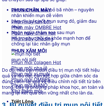
Làm sạch da, loại bỏ bã nhờn – nguyên
PHUN CHÂN MÀY
nhân khiến mụn dễ viêm
Làm dịu các nốt mụn sưng đỏ, giảm đau
Phun mày tán bột
nhức
Phun mày OMBRE
Ngăn ngừa thâm sẹo sau mụn
Phun mày chạm hạt
Hỗ trợ phục hồi da khỏe mạnh hơn để
Phun mày Shading
chống lại tác nhân gây mụn
PHUN XĂM MÔI
mụn nội tiết
Phun môi colagen
Phun môi pha lê
Do đó, nếu bạn muốn điều trị mụn nội tiết hiệu
Phun môi xí muội
quả và lâu dài, cần kết hợp giữa chăm sóc da
Phun môi OMBRE
đúng cách tại spa và điều chỉnh nội tiết từ bên
Phun môi NANO
trong. Đây là phương pháp khoa học, an toàn và
Khử thâm môi
mang lại kết quả bền vững nhất cho làn da.
Triệt Lông
3. Bí quyết điều trị mụn nội tiết