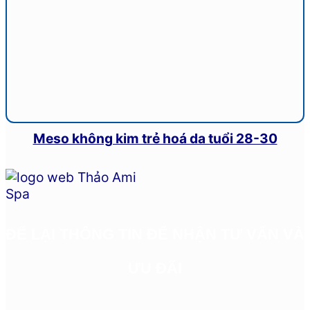
Meso không kim trẻ hoá da tuổi 28-30
ĐỂ LẠI THÔNG TIN ĐỂ NHẬN TƯ VẤN VÀ
ƯU ĐÃI