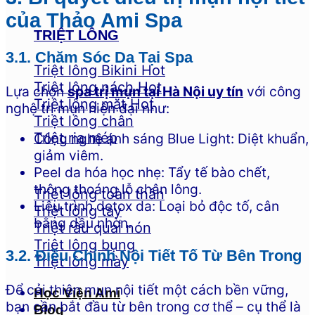
của Thảo Ami Spa
TRIỆT LÔNG
3.1. Chăm Sóc Da Tại Spa
Triệt lông Bikini
Triệt lông nách
Lựa chọn
spa trị mụn tại Hà Nội uy tín
với công
Triệt lông mặt
nghệ trị mụn hiện đại như:
Triệt lông chân
Triệt ria mép
Công nghệ ánh sáng Blue Light: Diệt khuẩn,
giảm viêm.
Peel da hóa học nhẹ: Tẩy tế bào chết,
thông thoáng lỗ chân lông.
Triệt lông toàn thân
Liệu trình detox da: Loại bỏ độc tố, cân
Triệt lông tay
bằng dầu nhờn.
Triệt râu quai nón
Triệt lông bụng
3.2. Điều Chỉnh Nội Tiết Tố Từ Bên Trong
Triệt lông mày
Để cải thiện mụn nội tiết một cách bền vững,
Học Viện Ami
bạn cần bắt đầu từ bên trong cơ thể – cụ thể là
Blog