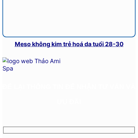
Meso không kim trẻ hoá da tuổi 28-30
ĐỂ LẠI THÔNG TIN ĐỂ NHẬN TƯ VẤN VÀ
ƯU ĐÃI