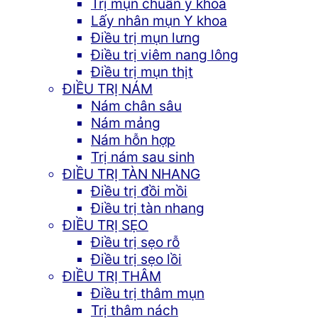
Trị mụn chuẩn y khoa
Lấy nhân mụn Y khoa
Điều trị mụn lưng
Điều trị viêm nang lông
Điều trị mụn thịt
ĐIỀU TRỊ NÁM
Nám chân sâu
Nám mảng
Nám hỗn hợp
Trị nám sau sinh
ĐIỀU TRỊ TÀN NHANG
Điều trị đồi mồi
Điều trị tàn nhang
ĐIỀU TRỊ SẸO
Điều trị sẹo rỗ
Điều trị sẹo lồi
ĐIỀU TRỊ THÂM
Điều trị thâm mụn
Trị thâm nách