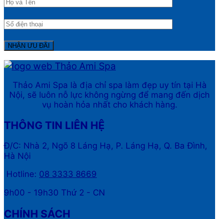
Thảo Ami Spa là địa chỉ spa làm đẹp uy tín tại Hà
Nội, sẽ luôn nỗ lực không ngừng để mang đến dịch
vụ hoàn hỏa nhất cho khách hàng.
THÔNG TIN LIÊN HỆ
Đ/C: Nhà 2, Ngõ 8 Láng Hạ, P. Láng Hạ, Q. Ba Đình,
Hà Nội
Hotline:
08 3333 8669
9h00 - 19h30 Thứ 2 - CN
CHÍNH SÁCH