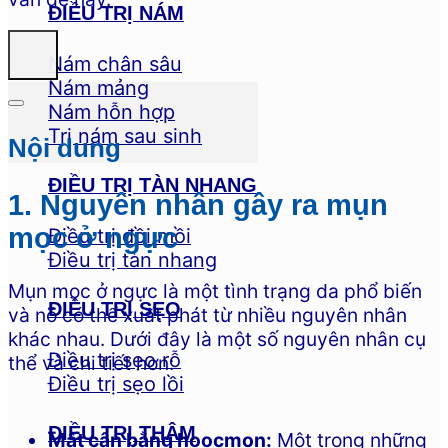
ĐIỀU TRỊ NÁM
Nám chân sâu
Nám mảng
Nám hỗn hợp
Trị nám sau sinh
Nội dung
ĐIỀU TRỊ TÀN NHANG
1. Nguyên nhân gây ra mụn
mọc ở ngực
Điều trị đồi mồi
Điều trị tàn nhang
Mụn mọc ở ngực là một tình trạng da phổ biến
ĐIỀU TRỊ SẸO
và nó có thể xuất phát từ nhiều nguyên nhân
khác nhau. Dưới đây là một số nguyên nhân cụ
Điều trị sẹo rỗ
thể và chi tiết hơn:
Điều trị sẹo lồi
ĐIỀU TRỊ THÂM
Mất cân bằng hoocmon:
Một trong những