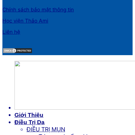
Chính sách bảo mật thông tin
Học viện Thảo Ami
Liên hệ
Giới Thiệu
Điều Trị Da
ĐIỀU TRỊ MỤN