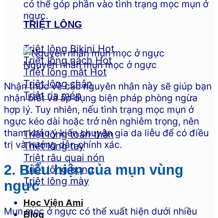
có thể góp phần vào tình trạng mọc mụn ở
ngực.
TRIỆT LÔNG
Triệt lông Bikini
Triệt lông nách
Nguyên nhân mụn mọc ở ngực
Triệt lông mặt
Triệt lông chân
Nhận thức về các nguyên nhân này sẽ giúp bạn
Triệt ria mép
nhận biết và áp dụng biện pháp phòng ngừa
hợp lý. Tuy nhiên, nếu tình trạng mọc mụn ở
ngực kéo dài hoặc trở nên nghiêm trọng, nên
tham khảo ý kiến chuyên gia da liễu để có điều
Triệt lông toàn thân
trị và hướng dẫn chính xác.
Triệt lông tay
Triệt râu quai nón
2. Biểu hiện của mụn vùng
Triệt lông bụng
Triệt lông mày
ngực
Học Viện Ami
Mụn mọc ở ngực có thể xuất hiện dưới nhiều
Blog