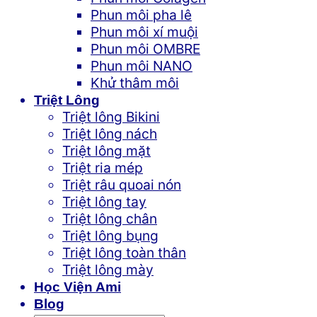
Phun môi pha lê
Phun môi xí muội
Phun môi OMBRE
Phun môi NANO
Khử thâm môi
Triệt Lông
Triệt lông Bikini
Triệt lông nách
Triệt lông mặt
Triệt ria mép
Triệt râu quoai nón
Triệt lông tay
Triệt lông chân
Triệt lông bụng
Triệt lông toàn thân
Triệt lông mày
Học Viện Ami
Blog