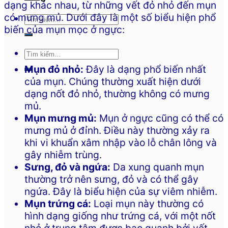
dạng khác nhau, từ những vết đỏ nhỏ đến mụn
có mưng mủ. Dưới đây là một số biểu hiện phổ
biến của mụn mọc ở ngực:
Mụn đỏ nhỏ:
Đây là dạng phổ biến nhất
của mụn. Chúng thường xuất hiện dưới
dạng nốt đỏ nhỏ, thường không có mưng
mủ.
Mụn mưng mủ:
Mụn ở ngực cũng có thể có
mưng mủ ở đỉnh. Điều này thường xảy ra
khi vi khuẩn xâm nhập vào lỗ chân lông và
gây nhiễm trùng.
Sưng, đỏ và ngứa:
Da xung quanh mụn
thường trở nên sưng, đỏ và có thể gây
ngứa. Đây là biểu hiện của sự viêm nhiễm.
Mụn trứng cá:
Loại mụn này thường có
hình dạng giống như trứng cá, với một nốt
nhỏ ở trung tâm được bao quanh bởi vết