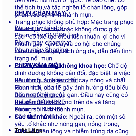
đến việc nổi mụn ở ngực. Tế bào chết có
thể tích tụ và tắc nghẽn lỗ chân lông, góp
PHUN CHÂN MÀY
phần vào sự hình thành mụn.
Trang phục không phù hợp: Mặc trang phục
Phun mày tán bột
ẩm ướt, bí bách, hoặc không được giặt
Phun mày OMBRE
sạch có thể tạo điều kiện thuận lợi cho vi
Phun mày chạm hạt
khuẩn gây hại. Đây là cơ hội cho chúng
Phun mày Shading
xâm nhập và gây kích ứng da, dẫn đến tình
trạng nổi mụn.
PHUN XĂM MÔI
Chế độ ăn uống không khoa học:
Chế độ
dinh dưỡng không cân đối, đặc biệt là việc
tiêu thụ quá nhiều chất cay nóng và chất
Phun môi colagen
kích thích, có thể gây ảnh hưởng tiêu biểu
Phun môi pha lê
đến hoạt động của gan. Điều này cũng có
Phun môi xí muội
thể dẫn đến kích ứng trên da và tăng
Phun môi OMBRE
cường sự hình thành mụn.
Phun môi NANO
Các tác nhân khác:
Ngoài ra, còn một số
Khử thâm môi
yếu tố khác như nóng gan, nóng trong,
Triệt Lông
viêm lỗ chân lông và nhiễm trùng da cũng