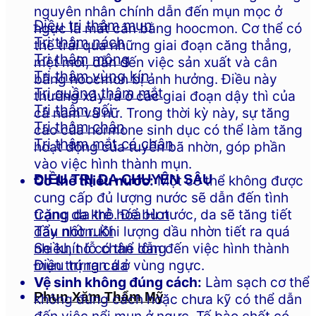
nguyên nhân chính dẫn đến mụn mọc ở
Điều trị thâm mụn
ngực là mất cân bằng hoocmon. Cơ thể có
Trị thâm nách
thể trải qua những giai đoạn căng thẳng,
Trị thâm mông
mệt mỏi, dẫn đến việc sản xuất và cân
Trị thâm vùng kín
bằng hoocmon bị ảnh hưởng. Điều này
Trị quầng thâm mắt
thường xảy ra ở các giai đoạn dậy thì của
Trị thâm gối
cả nam và nữ. Trong thời kỳ này, sự tăng
Trị thâm chân
cao của hormone sinh dục có thể làm tăng
Trị thâm mắt cá chân
hoạt động của tuyến bã nhờn, góp phần
vào việc hình thành mụn.
ĐIỀU TRỊ DA CHUYÊN SÂU
Cơ thể thiếu nước:
Một cơ thể không được
cung cấp đủ lượng nước sẽ dẫn đến tình
trạng da khô. Để bù nước, da sẽ tăng tiết
Căng da trẻ hóa
dầu nhờn. Khi lượng dầu nhờn tiết ra quá
Tẩy nốt ruồi
nhiều, nó có thể dẫn đến việc hình thành
Se khít lỗ chân lông
mụn trứng cá ở vùng ngực.
Điều trị rạn da
Vệ sinh không đúng cách:
Làm sạch cơ thể
Phun Xăm Thẩm Mỹ
không đúng cách hoặc chưa kỹ có thể dẫn