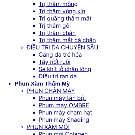
Trị thâm mông
Trị thâm vùng kín
Trị quầng thâm mắt
Trị thâm gối
Trị thâm chân
Trị thâm mắt cá chân
ĐIỀU TRỊ DA CHUYÊN SÂU
Căng da trẻ hóa
Tẩy nốt ruồi
Se khít lỗ chân lông
Điều trị rạn da
Phun Xăm Thẩm Mỹ
PHUN CHÂN MÀY
Phun mày tán bột
Phum mày OMBRE
Phun mày chạm hạt
Phun mày Shading
PHUN XĂM MÔI
Phun môi Colagen