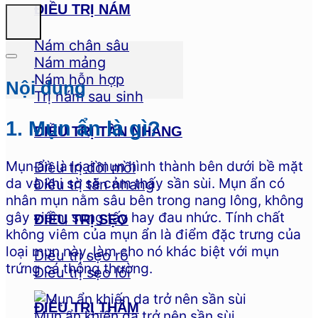
ĐIỀU TRỊ NÁM
Nám chân sâu
Nám mảng
Nám hỗn hợp
Nội dung
Trị nám sau sinh
1. Mụn ẩn là gì?
ĐIỀU TRỊ TÀN NHANG
Mụn ẩn là loại mụn hình thành bên dưới bề mặt
Điều trị đồi mồi
da và khi sờ sẽ cảm thấy sần sùi. Mụn ẩn có
Điều trị tàn nhang
nhân mụn nằm sâu bên trong nang lông, không
gây viêm, sưng tấy hay đau nhức. Tính chất
ĐIỀU TRỊ SẸO
không viêm của mụn ẩn là điểm đặc trưng của
loại mụn này, làm cho nó khác biệt với mụn
Điều trị sẹo rỗ
trứng cá thông thường.
Điều trị sẹo lồi
ĐIỀU TRỊ THÂM
Mụn ẩn khiến da trở nên sần sùi