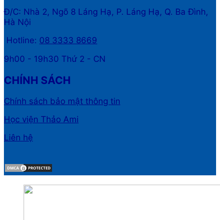
Đ/C: Nhà 2, Ngõ 8 Láng Hạ, P. Láng Hạ, Q. Ba Đình,
Hà Nội
Hotline:
08 3333 8669
9h00 - 19h30 Thứ 2 - CN
CHÍNH SÁCH
Chính sách bảo mật thông tin
Học viện Thảo Ami
Liên hệ