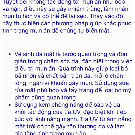
Tuyệt đối không tác động tới mụn ẩn như bóp
và nặn, điều này sẽ gây nhiễm trùng, làm nhân
mụn to hơn và có thể để lại sẹo. Thay vào đó
hãy thực hiện các phương pháp giúp khắc phục
tình trạng mụn ẩn để chúng tự biến mất.
Vệ sinh da mặt là bước quan trọng và đơn
giản trong chăm sóc da, đặc biệt trong việc
điều trị mụn ẩn. Quá trình này giúp loại bỏ
bã nhờn và chất bẩn trên da, mở lỗ chân
lông, ngăn vi khuẩn gây mụn. Sử dụng sữa
rửa mặt phù hợp và tẩy trang để loại bỏ mỹ
phẩm cũng quan trọng.
Sử dụng kem chống nắng để bảo vệ da
khỏi tác động của tia UV, đặc biệt khi tiếp
xúc với ánh nắng mạnh. Tia UV từ ánh nắng
mặt trời có thể gây tổn thương da và làm
gia tăng tình trạng mụn ẩn.