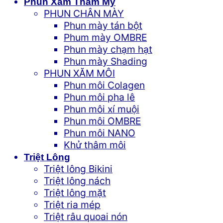
Phun Xăm Thẩm Mỹ
PHUN CHÂN MÀY
Phun mày tán bột
Phum mày OMBRE
Phun mày chạm hạt
Phun mày Shading
PHUN XĂM MÔI
Phun môi Colagen
Phun môi pha lê
Phun môi xí muội
Phun môi OMBRE
Phun môi NANO
Khử thâm môi
Triệt Lông
Triệt lông Bikini
Triệt lông nách
Triệt lông mặt
Triệt ria mép
Triệt râu quoai nón