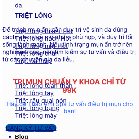
da.
TRIỆT LÔNG
Để tránh mụn ẩn, cần duy trì vệ sinh da đúng
Triệt lông Bikini
cách, chọn lựa mỹ phẩm phù hợp, và duy trì lối
Triệt lông nách
sống lành mạnh. Nếu tình trạng mụn ẩn trở nên
Triệt lông mặt
nghiêm trọng, nên tìm kiếm sự tư vấn và điều trị
Triệt lông chân
từ các chuyên gia da liễu.
Triệt ria mép
TRỊ MỤN CHUẨN Y KHOA CHỈ TỪ
Triệt lông toàn thân
99K
Triệt lông tay
Triệt râu quai nón
Hãy để Thảo Ami Spa tư vấn điều trị mụn cho
Triệt lông bụng
bạn!
Triệt lông mày
ĐĂNG KÝ TƯ VẤN
Học Viện Ami
Blog