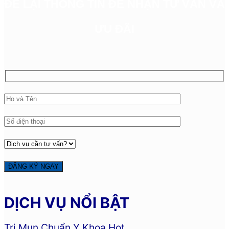
ĐỂ LẠI THÔNG TIN ĐỂ NHẬN TƯ VẤN VÀ
ƯU ĐÃI
DỊCH VỤ NỔI BẬT
Trị Mụn Chuẩn Y Khoa