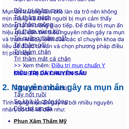
Điều trị thâm mụn
Mụn ẩn thường làm cho làn da trở nên không
Trị thâm nách
mịn màng và khiến người bị mụn cảm thấy
Trị thâm mông
không tự tin trong giao tiếp. Để điều trị mụn ẩn
Trị thâm vùng kín
hiệu quả, cần tìm hiểu nguyên nhân gây ra mụn
Trị quầng thâm mắt
và tham khảo ý kiến của bác sĩ chuyên khoa da
Trị thâm gối
liễu để được tư vấn và chọn phương pháp điều
Trị thâm chân
trị phù hợp.
Trị thâm mắt cá chân
>> Xem thêm:
Điều trị mụn chuẩn Y
khoa giúp đánh bay mụn ẩn
ĐIỀU TRỊ DA CHUYÊN SÂU
2. Nguyên nhân gây ra mụn ẩn
Căng da trẻ hóa
Tẩy nốt ruồi
Se khít lỗ chân lông
Tình trạng mụn ẩn gây ra bởi nhiều nguyên
Điều trị rạn da
nhân, có thể kể đến như:
Phun Xăm Thẩm Mỹ