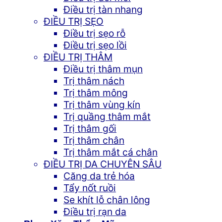
Điều trị tàn nhang
ĐIỀU TRỊ SẸO
Điều trị sẹo rỗ
Điều trị sẹo lồi
ĐIỀU TRỊ THÂM
Điều trị thâm mụn
Trị thâm nách
Trị thâm mông
Trị thâm vùng kín
Trị quầng thâm mắt
Trị thâm gối
Trị thâm chân
Trị thâm mắt cá chân
ĐIỀU TRỊ DA CHUYÊN SÂU
Căng da trẻ hóa
Tẩy nốt ruồi
Se khít lỗ chân lông
Điều trị rạn da