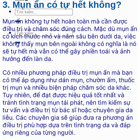
3. Mụn ẩn có tự hết không?
Mụn ẩn không tự hết hoàn toàn mà cần được
điều trị và chăm sóc đúng cách. Mặc dù mụn ẩn
có kích thước nhỏ và nằm sâu bên dưới da, việc
không thấy mụn bên ngoài không có nghĩa là nó
sẽ tự hết mà vẫn có thể gây phiền toái và ảnh
hưởng đến làn da.
Có nhiều phương pháp điều trị mụn ẩn mà bạn
có thể áp dụng như dán mụn, chườm ấm, thuốc
trị mụn và nhiều biện pháp chăm sóc da khác.
Tuy nhiên, để đạt được hiệu quả tốt nhất và
tránh tình trạng mụn tái phát, nên tìm kiếm sự
tư vấn và điều trị từ bác sĩ hoặc chuyên gia da
liễu. Các chuyên gia sẽ giúp đưa ra phương án
điều trị phù hợp dựa trên tình trạng da và đáp
ứng riêng của từng người.