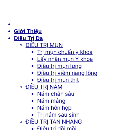
Giới Thiệu
Điều Trị Da
ĐIỀU TRỊ MỤN
Trị mụn chuẩn y khoa
Lấy nhân mụn Y khoa
Điều trị mụn lưng
Điều trị viêm nang lông
Điều trị mụn thịt
ĐIỀU TRỊ NÁM
Nám chân sâu
Nám mảng
Nám hỗn hợp
Trị nám sau sinh
ĐIỀU TRỊ TÀN NHANG
Điều trị đồi mồi