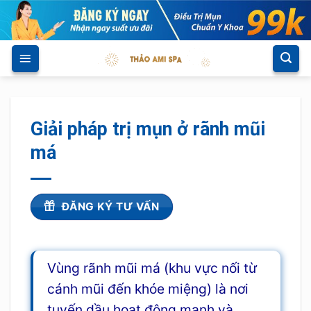
Skip
to
content
Giải pháp trị mụn ở rãnh mũi
má
ĐĂNG KÝ TƯ VẤN
Vùng rãnh mũi má (khu vực nối từ
cánh mũi đến khóe miệng) là nơi
tuyến dầu hoạt động mạnh và