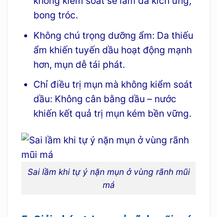
không kiểm soát sẽ làm da kích ứng,
bong tróc.
Không chú trọng dưỡng ẩm: Da thiếu
ẩm khiến tuyến dầu hoạt động mạnh
hơn, mụn dễ tái phát.
Chỉ điều trị mụn mà không kiểm soát
dầu: Không cân bằng dầu – nước
khiến kết quả trị mụn kém bền vững.
Sai lầm khi tự ý nặn mụn ở vùng rãnh mũi
má