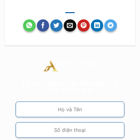
ĐỂ LẠI THÔNG TIN ĐỂ NHẬN TƯ
VẤN VÀ ƯU ĐÃI