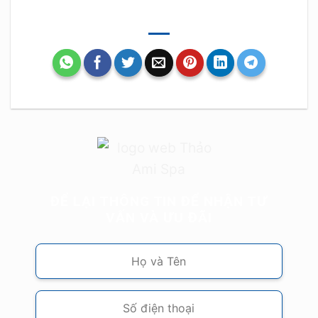
ĐỂ LẠI THÔNG TIN ĐỂ NHẬN TƯ
VẤN VÀ ƯU ĐÃI