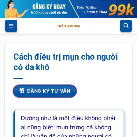
Skip
to
content
Cách điều trị mụn cho người
có da khô
ĐĂNG KÝ TƯ VẤN
Dường như là một điều không phải
ai cũng biết: mụn trứng cá không
chỉ là vấn đề của những người có