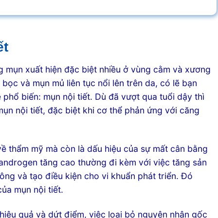
ết
g mụn xuất hiện đặc biệt nhiều ở vùng cằm và xương
bọc và mụn mủ liên tục nổi lên trên da, có lẽ bạn
phổ biến: mụn nội tiết. Dù đã vượt qua tuổi dậy thì
mụn nội tiết, đặc biệt khi cơ thể phản ứng với căng
 về thẩm mỹ mà còn là dấu hiệu của sự mất cân bằng
ộ androgen tăng cao thường đi kèm với việc tăng sản
ông và tạo điều kiện cho vi khuẩn phát triển. Đó
của mụn nội tiết.
h hiệu quả và dứt điểm, việc loại bỏ nguyên nhân gốc