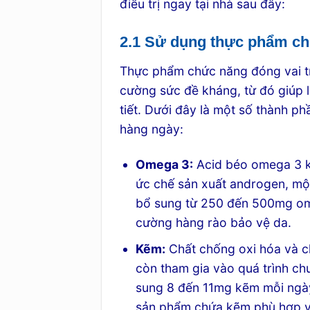
điều trị ngay tại nhà sau đây:
2.1 Sử dụng thực phẩm c
Thực phẩm chức năng đóng vai trò
cường sức đề kháng, từ đó giúp 
tiết. Dưới đây là một số thành p
hàng ngày:
Omega 3:
Acid béo omega 3 k
ức chế sản xuất androgen, mộ
bổ sung từ 250 đến 500mg om
cường hàng rào bảo vệ da.
Kẽm:
Chất chống oxi hóa và c
còn tham gia vào quá trình c
sung 8 đến 11mg kẽm mỗi ngà
sản phẩm chứa kẽm phù hợp v