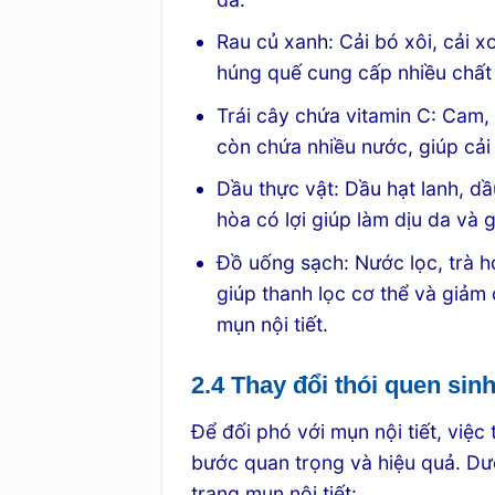
Rau củ xanh: Cải bó xôi, cải x
húng quế cung cấp nhiều chất 
Trái cây chứa vitamin C: Cam, 
còn chứa nhiều nước, giúp cải 
Dầu thực vật: Dầu hạt lanh, dầ
hòa có lợi giúp làm dịu da và 
Đồ uống sạch: Nước lọc, trà ho
giúp thanh lọc cơ thể và giả
mụn nội tiết.
2.4 Thay đổi thói quen sin
Để đối phó với mụn nội tiết, việc
bước quan trọng và hiệu quả. Dưới
trạng mụn nội tiết: