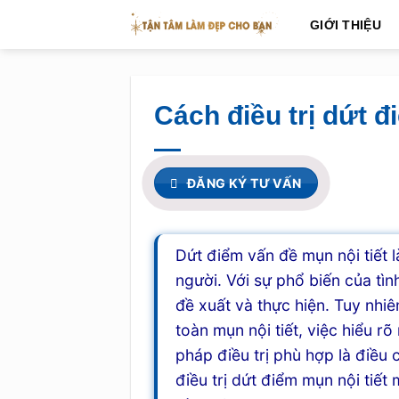
Skip
GIỚI THIỆU
to
content
Cách điều trị dứt đ
ĐĂNG KÝ TƯ VẤN
Dứt điểm vấn đề mụn nội tiết 
người. Với sự phổ biến của tìn
đề xuất và thực hiện. Tuy nhiê
toàn mụn nội tiết, việc hiểu 
pháp điều trị phù hợp là điề
điều trị dứt điểm mụn nội tiết