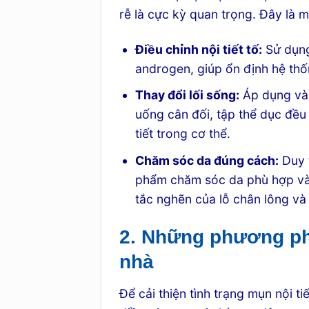
rễ là cực kỳ quan trọng. Đây là 
Điều chỉnh nội tiết tố:
Sử dụng
androgen, giúp ổn định hệ thốn
Thay đổi lối sống:
Áp dụng và 
uống cân đối, tập thể dục đều
tiết trong cơ thể.
Chăm sóc da đúng cách:
Duy t
phẩm chăm sóc da phù hợp và 
tắc nghẽn của lỗ chân lông và
2. Những phương pháp
nhà
Để cải thiện tình trạng mụn nội 