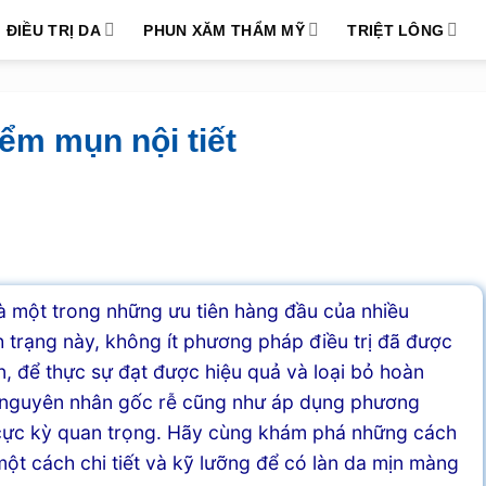
ĐIỀU TRỊ DA
PHUN XĂM THẨM MỸ
TRIỆT LÔNG
iểm mụn nội tiết
là một trong những ưu tiên hàng đầu của nhiều
h trạng này, không ít phương pháp điều trị đã được
n, để thực sự đạt được hiệu quả và loại bỏ hoàn
rõ nguyên nhân gốc rễ cũng như áp dụng phương
u cực kỳ quan trọng. Hãy cùng khám phá những cách
 một cách chi tiết và kỹ lưỡng để có làn da mịn màng